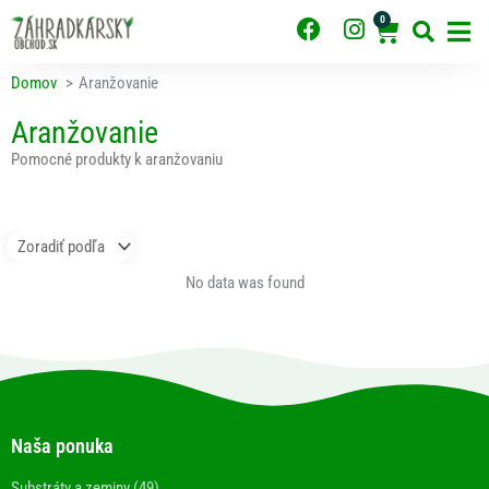
Preskočiť
0
F
I
Cart
na
obsah
a
n
c
s
Domov
Aranžovanie
e
t
b
a
Aranžovanie
o
g
Pomocné produkty k aranžovaniu
o
r
k
a
m
No data was found
Naša ponuka
Substráty a zeminy (49)