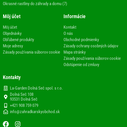
Okrasné rastliny do záhrady a domu (7)
Môj účet
Informácie
Môj účet
Kontakt
Objednávky
O nás
Obľúbené produkty
Obchodné podmienky
Moje adresy
Zásady ochrany osobných údajov
Zásady používania súborov cookie
Mapa stránky
Zásady používania súborov cookie
Odstúpenie od zmluvy
Kontakty
La-Garden Dolná Seč spol. s r.o.
Dolná Seč 108
93531 Dolná Seč
+421 908 759 079
info@zahradkarskyobchod.sk
F
I