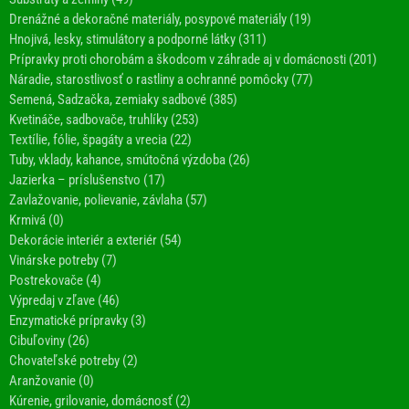
Drenážné a dekoračné materiály, posypové materiály (19)
Hnojivá, lesky, stimulátory a podporné látky (311)
Prípravky proti chorobám a škodcom v záhrade aj v domácnosti (201)
Náradie, starostlivosť o rastliny a ochranné pomôcky (77)
Semená, Sadzačka, zemiaky sadbové (385)
Kvetináče, sadbovače, truhlíky (253)
Textílie, fólie, špagáty a vrecia (22)
Tuby, vklady, kahance, smútočná výzdoba (26)
Jazierka – príslušenstvo (17)
Zavlažovanie, polievanie, závlaha (57)
Krmivá (0)
Dekorácie interiér a exteriér (54)
Vinárske potreby (7)
Postrekovače (4)
Výpredaj v zľave (46)
Enzymatické prípravky (3)
Cibuľoviny (26)
Chovateľské potreby (2)
Aranžovanie (0)
Kúrenie, grilovanie, domácnosť (2)