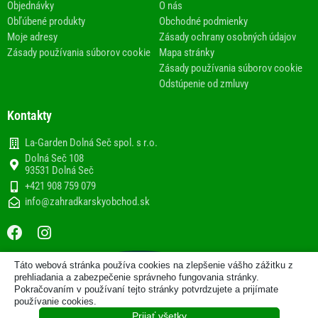
Objednávky
O nás
Obľúbené produkty
Obchodné podmienky
Moje adresy
Zásady ochrany osobných údajov
Zásady používania súborov cookie
Mapa stránky
Zásady používania súborov cookie
Odstúpenie od zmluvy
Kontakty
La-Garden Dolná Seč spol. s r.o.
Dolná Seč 108
93531 Dolná Seč
+421 908 759 079
info@zahradkarskyobchod.sk
F
I
a
n
c
s
Táto webová stránka používa cookies na zlepšenie vášho zážitku z
e
t
2013-2020 © Internetový obchod
prehliadania a zabezpečenie správneho fungovania stránky.
b
a
Pokračovaním v používaní tejto stránky potvrdzujete a prijímate
www.zahradkarskyobchod.sk prevádzkuje spoločnosť La-
používanie cookies.
Garden Dolná Seč spol. s r.o.
o
g
Prijať všetky