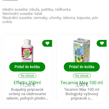
Ideálni susedia: cibuľa, pažítka, reďkovka
Nevhodní susedia: šalát
Neutrálni susedia: zemiaky, uhorky, tekvica, kapusta, pór,
cvikla
Pridať do košíka
Pridať do košíka
Na sklade
Na sklade
Effetto 250ml
Tecamin Max 100 ml
11,50
€
5,90
€
Kvapalný prípravok
Tecamin Max 100 ml
určený na ošetrovanie
Biologický výživový
zelenín, poľných plodín...
prípravok s...