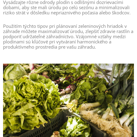
Vysádzajte rôzne odrody plodín s odlišnými dozrievacími
dobami, aby ste mali úrodu po celú sezónu a minimalizovali
riziko strát v dôsledku nepriaznivého počasia alebo škodcov.
Použitím týchto tipov pri plánovaní zeleninových hriadok v
záhrade môžete maximalizovať úrodu, zlepšiť zdravie rastlín a
podporiť udržateľné záhradníctvo. Vzájomné vzťahy medzi
plodinami sú kľúčové pri vytváraní harmonického a
produktívneho prostredia pre vašu záhradu.