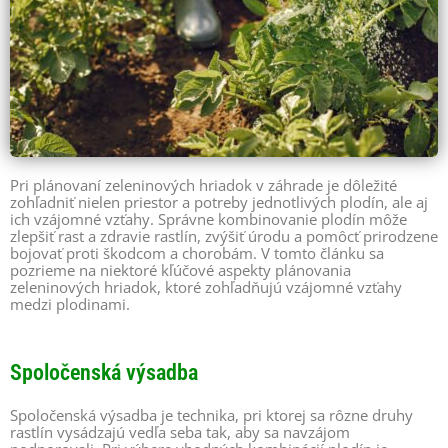
Pri plánovaní zeleninových hriadok v záhrade je dôležité
zohľadniť nielen priestor a potreby jednotlivých plodín, ale aj
ich vzájomné vzťahy. Správne kombinovanie plodín môže
zlepšiť rast a zdravie rastlín, zvýšiť úrodu a pomôcť prirodzene
bojovať proti škodcom a chorobám. V tomto článku sa
pozrieme na niektoré kľúčové aspekty plánovania
zeleninových hriadok, ktoré zohľadňujú vzájomné vzťahy
medzi plodinami.
Spoločenská výsadba
Spoločenská výsadba je technika, pri ktorej sa rôzne druhy
rastlín vysádzajú vedľa seba tak, aby sa navzájom