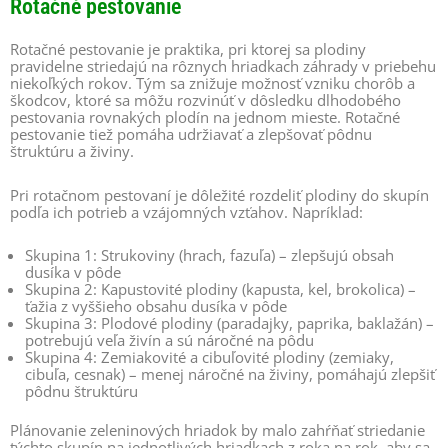
Rotačné pestovanie
Rotačné pestovanie je praktika, pri ktorej sa plodiny
pravidelne striedajú na rôznych hriadkach záhrady v priebehu
niekoľkých rokov. Tým sa znižuje možnosť vzniku chorôb a
škodcov, ktoré sa môžu rozvinúť v dôsledku dlhodobého
pestovania rovnakých plodín na jednom mieste. Rotačné
pestovanie tiež pomáha udržiavať a zlepšovať pôdnu
štruktúru a živiny.
Pri rotačnom pestovaní je dôležité rozdeliť plodiny do skupín
podľa ich potrieb a vzájomných vzťahov. Napríklad:
Skupina 1: Strukoviny (hrach, fazuľa) – zlepšujú obsah
dusíka v pôde
Skupina 2: Kapustovité plodiny (kapusta, kel, brokolica) –
ťažia z vyššieho obsahu dusíka v pôde
Skupina 3: Plodové plodiny (paradajky, paprika, baklažán) –
potrebujú veľa živín a sú náročné na pôdu
Skupina 4: Zemiakovité a cibuľovité plodiny (zemiaky,
cibuľa, cesnak) – menej náročné na živiny, pomáhajú zlepšiť
pôdnu štruktúru
Plánovanie zeleninových hriadok by malo zahŕňať striedanie
týchto skupín na jednotlivých hriadkach z roka na rok, aby sa