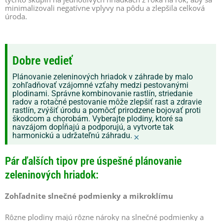
minimalizovali negatívne vplyvy na pôdu a zlepšila celková
úroda.
Dobre vedieť
Plánovanie zeleninových hriadok v záhrade by malo
zohľadňovať vzájomné vzťahy medzi pestovanými
plodinami. Správne kombinovanie rastlín, striedanie
radov a rotačné pestovanie môže zlepšiť rast a zdravie
rastlín, zvýšiť úrodu a pomôcť prirodzene bojovať proti
škodcom a chorobám. Vyberajte plodiny, ktoré sa
navzájom dopĺňajú a podporujú, a vytvorte tak
harmonickú a udržateľnú záhradu.
×
Pár ďalších tipov pre úspešné plánovanie
zeleninových hriadok:
Zohľadnite slnečné podmienky a mikroklímu
Rôzne plodiny majú rôzne nároky na slnečné podmienky a