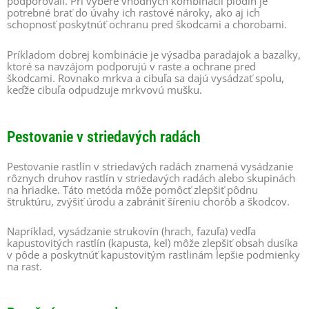
podporovali. Pri výbere vhodných kombinácií plodín je
potrebné brať do úvahy ich rastové nároky, ako aj ich
schopnosť poskytnúť ochranu pred škodcami a chorobami.
Príkladom dobrej kombinácie je výsadba paradajok a bazalky,
ktoré sa navzájom podporujú v raste a ochrane pred
škodcami. Rovnako mrkva a cibuľa sa dajú vysádzať spolu,
keďže cibuľa odpudzuje mrkvovú mušku.
Pestovanie v striedavých radách
Pestovanie rastlín v striedavých radách znamená vysádzanie
rôznych druhov rastlín v striedavých radách alebo skupinách
na hriadke. Táto metóda môže pomôcť zlepšiť pôdnu
štruktúru, zvýšiť úrodu a zabrániť šíreniu chorôb a škodcov.
Napríklad, vysádzanie strukovín (hrach, fazuľa) vedľa
kapustovitých rastlín (kapusta, kel) môže zlepšiť obsah dusíka
v pôde a poskytnúť kapustovitým rastlinám lepšie podmienky
na rast.