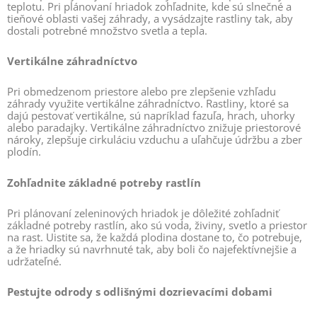
teplotu. Pri plánovaní hriadok zohľadnite, kde sú slnečné a
tieňové oblasti vašej záhrady, a vysádzajte rastliny tak, aby
dostali potrebné množstvo svetla a tepla.
Vertikálne záhradníctvo
Pri obmedzenom priestore alebo pre zlepšenie vzhľadu
záhrady využite vertikálne záhradníctvo. Rastliny, ktoré sa
dajú pestovať vertikálne, sú napríklad fazuľa, hrach, uhorky
alebo paradajky. Vertikálne záhradníctvo znižuje priestorové
nároky, zlepšuje cirkuláciu vzduchu a uľahčuje údržbu a zber
plodín.
Zohľadnite základné potreby rastlín
Pri plánovaní zeleninových hriadok je dôležité zohľadniť
základné potreby rastlín, ako sú voda, živiny, svetlo a priestor
na rast. Uistite sa, že každá plodina dostane to, čo potrebuje,
a že hriadky sú navrhnuté tak, aby boli čo najefektívnejšie a
udržateľné.
Pestujte odrody s odlišnými dozrievacími dobami