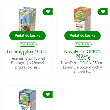
Pridať do košíka
Pridať do košíka
Na sklade
Na sklade
Tecamin Brix 100 ml
NovaFerm ORION
6,90
€
250 ml
13,90
€
Tecamin Brix 100 ml
Biologický výživový
NovaFerm ORION 250 ml
prípravok na...
Eliminuje požerových a
cicavých...