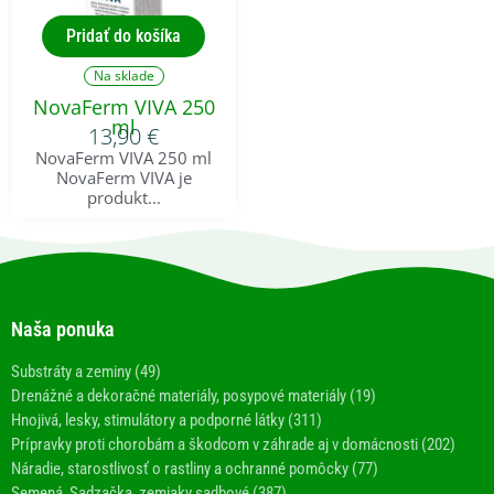
Pridať do košíka
Na sklade
NovaFerm VIVA 250
ml
13,90
€
NovaFerm VIVA 250 ml
NovaFerm VIVA je
produkt...
Naša ponuka
Substráty a zeminy (49)
Drenážné a dekoračné materiály, posypové materiály (19)
Hnojivá, lesky, stimulátory a podporné látky (311)
Prípravky proti chorobám a škodcom v záhrade aj v domácnosti (202)
Náradie, starostlivosť o rastliny a ochranné pomôcky (77)
Semená, Sadzačka, zemiaky sadbové (387)