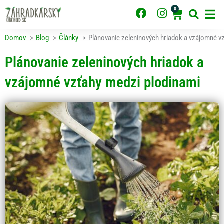
Preskočiť
0
F
I
Cart
na
obsah
a
n
c
s
Domov
Blog
Články
Plánovanie zeleninových hriadok a vzájomné v
e
t
b
a
Plánovanie zeleninových hriadok a
o
g
o
r
vzájomné vzťahy medzi plodinami
k
a
m