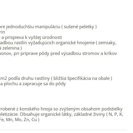
re jednoduchšiu manipuláciu ( sušené peletky )
rín
a prispieva k vyššej úrodnosti
adbou rastlín vyžadujúcich organické hnojenie ( zemiaky,
 zelenina )
honov, pri príprave pôdy pred výsadbou stromov a kríkov
m2 podľa druhu rastliny ( bližšia špecifikácia na obale )
a plochu a zapracuje sa do pôdy
 vyrobené z konského hnoja so zvýšeným obsahom podstielky
etizácie. Obsahuje organické látky, základné živiny ( N, P, K,
Fe, Mn, Mo, Zn, Cu )