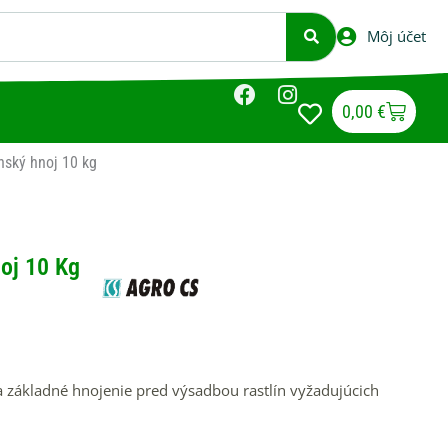
Môj účet
F
I
a
n
Cart
0,00
€
c
s
e
t
ský hnoj 10 kg
b
a
o
g
o
r
k
a
oj 10 Kg
m
na základné hnojenie pred výsadbou rastlín vyžadujúcich