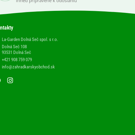
ihneď pripravené k odoslaniu
ntakty
La-Garden Dolná Seč spol. s r.o.
Dolná Seč 108
93531 Dolná Seč
+421 908 759 079
info@zahradkarskyobchod.sk
F
I
a
n
c
s
e
t
b
a
o
g
o
r
k
a
m