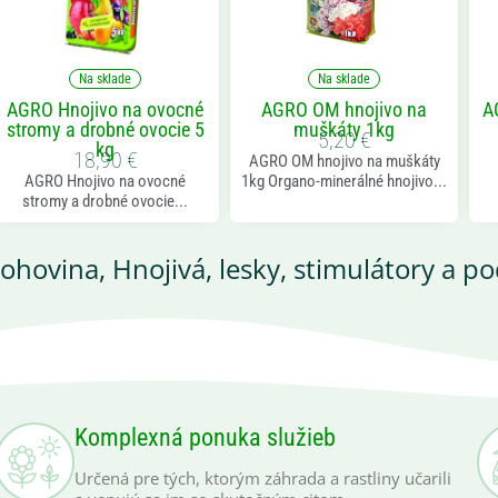
Na sklade
Na sklade
AGRO Hnojivo na ovocné
AGRO OM hnojivo na
A
stromy a drobné ovocie 5
muškáty 1kg
5,20
€
kg
18,90
€
AGRO OM hnojivo na muškáty
AGRO Hnojivo na ovocné
1kg Organo-minerálné hnojivo...
stromy a drobné ovocie...
rohovina
,
Hnojivá, lesky, stimulátory a p
Komplexná ponuka služieb
Určená pre tých, ktorým záhrada a rastliny učarili