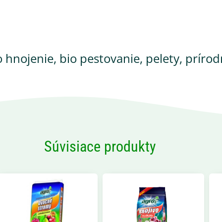
o hnojenie
,
bio pestovanie
,
pelety
,
prírod
Súvisiace produkty