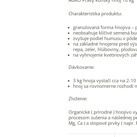
AGRO Pravý konský hnoj 10 kg
Charakteristika produktu:
granulovaná forma hnojiva – p
neobsahuje klíčivé semená bu
zvyšuje podiel humusu v pôde 
na základné hnojenie pred výs
repa, zeler, hlúboviny, plodová
na vyhnojenie kvetinových zá
Dávkovanie:
3 kg hnoja vystačí cca na 2-10 
hnoj sa rovnomerne rozhodí n
Zloženie:
Organické ( prírodné ) hnojivo
procesom sušenia a následnej pel
Mg, Ca ) a stopové prvky ( napr. 