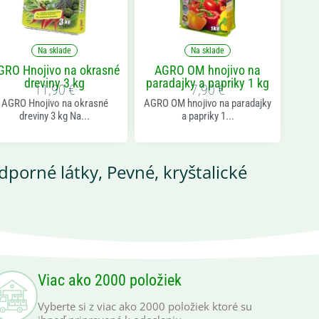
Na sklade
Na sklade
GRO Hnojivo na okrasné
AGRO OM hnojivo na
dreviny 3 kg
paradajky a papriky 1 kg
11,90
€
7,90
€
AGRO Hnojivo na okrasné
AGRO OM hnojivo na paradajky
dreviny 3 kg Na...
a papriky 1...
odporné látky
,
Pevné, kryštalické
Viac ako 2000 položiek
Vyberte si z viac ako 2000 položiek ktoré su