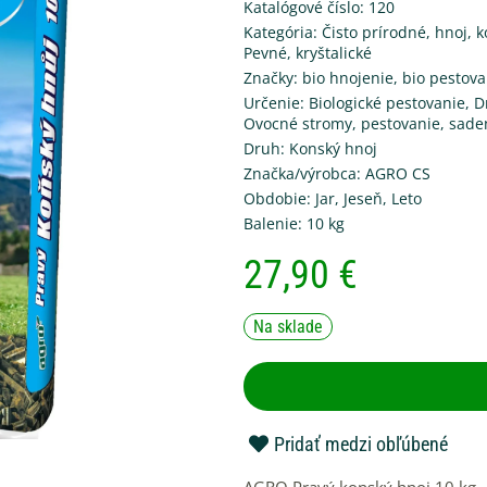
Katalógové číslo: 120
Kategória:
Čisto prírodné, hnoj, 
Pevné, kryštalické
Značky:
bio hnojenie
,
bio pestova
Určenie:
Biologické pestovanie
,
D
Ovocné stromy
,
pestovanie
,
sade
Druh:
Konský hnoj
Značka/výrobca:
AGRO CS
Obdobie:
Jar
,
Jeseň
,
Leto
Balenie:
10 kg
27,90
€
Na sklade
Pridať medzi obľúbené