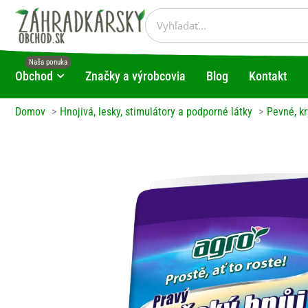
Preskočiť
Vyhľadať
na
obsah
Obchod
Značky a výrobcovia
Blog
Kontakt
Open Obchod
Domov
Hnojivá, lesky, stimulátory a podporné látky
Pevné, kr