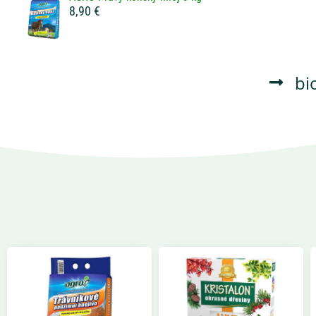
8,90 €
bi