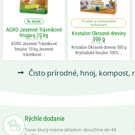
Na sklade
Produkt je momentálne
nedostupný
AGRO Jesenné Trávnikové
Kristalon Okrasné dreviny
hnojivo 10 kg
43,90
€
500 g
9,90
€
AGRO Jesenné Trávnikové
Kristalon Okrasné dreviny 500 g
hnojivo 10 kg Jesenné
Kryštalické hnojivo 100%...
trávnikové...
Čisto prírodné, hnoj, kompost, 
Rýchle dodanie
Tovar ktorý máme skladom doručíme do 48