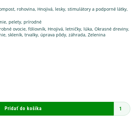
kompost, rohovina
,
Hnojivá, lesky, stimulátory a podporné látky
,
nie
,
pelety
,
prírodné
robné ovocie
,
fóliovník
,
Hnojivá
,
letničky
,
lúka
,
Okrasné dreviny
,
nie
,
skleník
,
trvalky
,
úprava pôdy
,
záhrada
,
Zelenina
množstvo
AGRO
Pravý
konský
Pridať do košíka
hnoj
10
kg