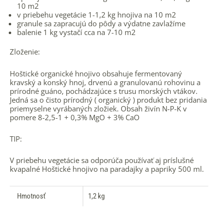
10 m2
v priebehu vegetácie 1-1,2 kg hnojiva na 10 m2
granule sa zapracujú do pôdy a výdatne zavlažíme
balenie 1 kg vystačí cca na 7-10 m2
Zloženie:
Hoštické organické hnojivo obsahuje fermentovaný
kravský a konský hnoj, drvenú a granulovanú rohovinu a
prírodné guáno, pochádzajúce s trusu morských vtákov.
Jedná sa o čisto prírodný ( organický ) produkt bez pridania
priemyselne vyrábaných zložiek. Obsah živín N-P-K v
pomere 8-2,5-1 + 0,3% MgO + 3% CaO
TIP:
V priebehu vegetácie sa odporúča používať aj príslušné
kvapalné Hoštické hnojivo na paradajky a papriky 500 ml.
Hmotnosť
1,2 kg