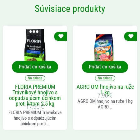
Súvisiace produkty
Pridať do košíka
Pridať do košíka
Na sklade
Na sklade
FLORIA PREMIUM
AGRO OM hnojivo na ruže
Trávnikové hnojivo s
1 kg
7,90
€
odpudzujúcim účinkom
AGRO OM hnojivo na ruže 1 kg
proti krtom 2,5 kg
17,90
€
AGRO...
FLORIA PREMIUM Trávnikové
hnojivo s odpudzujúcim
účinkom proti...