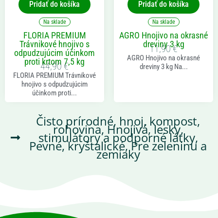
Pridať do košíka
Pridať do košíka
Na sklade
Na sklade
FLORIA PREMIUM
AGRO Hnojivo na okrasné
Trávnikové hnojivo s
dreviny 3 kg
11,90
€
odpudzujúcim účinkom
AGRO Hnojivo na okrasné
proti krtom 7,5 kg
44,90
€
dreviny 3 kg Na...
FLORIA PREMIUM Trávnikové
hnojivo s odpudzujúcim
účinkom proti...
Čisto prírodné, hnoj, kompost,
rohovina
,
Hnojivá, lesky,
stimulátory a podporné látky
,
Pevné, kryštalické
,
Pre zeleninu a
zemiaky