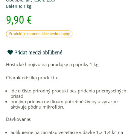
Balenie:
1 kg
9,90
€
Produkt je momentálne nedostupný
Pridať medzi obľúbené
Hoštické hnojivo na paradajky a papriky 1 kg
Charakteristika produktu:
ide o čisto prírodný produkt bez pridania priemyselných
prísad
hnojivo pridáva rastlinám potrebné živiny a výrazne
aktivuje pôdnu mikroflóru
Dávkovanie:
aplikujeme na začiatku vegetácie v dávke 1,2-1,4 kg na