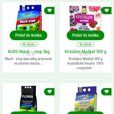
Pridať do košíka
Pridať do košíka
Na sklade
Na sklade
AGRO Mach – stop 3kg
Kristalon Muškát 500 g
7,90
€
9,90
€
Mach - stop špeciálny prípravok
Kristalon Muškát 500 g
na ničenie machu...
Kryštalické hnojivo 100%
rozpustné...