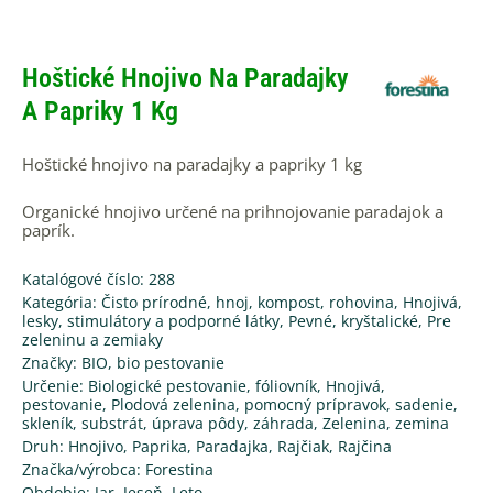
Hoštické Hnojivo Na Paradajky
A Papriky 1 Kg
Hoštické hnojivo na paradajky a papriky 1 kg
Organické hnojivo určené na prihnojovanie paradajok a
paprík.
Katalógové číslo: 288
Kategória:
Čisto prírodné, hnoj, kompost, rohovina
,
Hnojivá,
lesky, stimulátory a podporné látky
,
Pevné, kryštalické
,
Pre
zeleninu a zemiaky
Značky:
BIO
,
bio pestovanie
Určenie:
Biologické pestovanie
,
fóliovník
,
Hnojivá
,
pestovanie
,
Plodová zelenina
,
pomocný prípravok
,
sadenie
,
skleník
,
substrát
,
úprava pôdy
,
záhrada
,
Zelenina
,
zemina
Druh:
Hnojivo
,
Paprika
,
Paradajka
,
Rajčiak
,
Rajčina
Značka/výrobca:
Forestina
Obdobie:
Jar
,
Jeseň
,
Leto