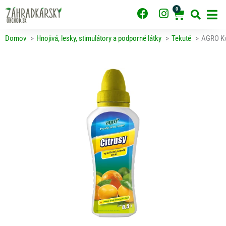
Preskočiť
0
F
I
Cart
na
obsah
a
n
c
s
Domov
Hnojivá, lesky, stimulátory a podporné látky
Tekuté
AGRO Kva
e
t
b
a
o
g
o
r
k
a
m