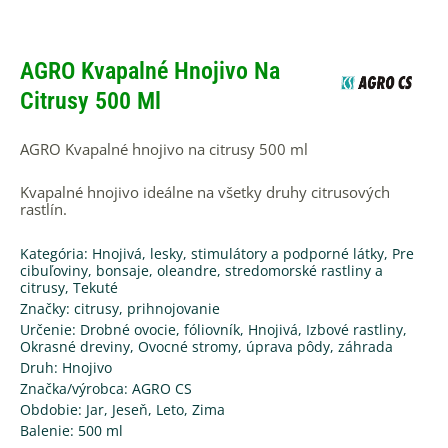
AGRO Kvapalné Hnojivo Na
Citrusy 500 Ml
AGRO Kvapalné hnojivo na citrusy 500 ml
Kvapalné hnojivo ideálne na všetky druhy citrusových
rastlín.
Kategória:
Hnojivá, lesky, stimulátory a podporné látky
,
Pre
cibuľoviny, bonsaje, oleandre, stredomorské rastliny a
citrusy
,
Tekuté
Značky:
citrusy
,
prihnojovanie
Určenie:
Drobné ovocie
,
fóliovník
,
Hnojivá
,
Izbové rastliny
,
Okrasné dreviny
,
Ovocné stromy
,
úprava pôdy
,
záhrada
Druh:
Hnojivo
Značka/výrobca:
AGRO CS
Obdobie:
Jar
,
Jeseň
,
Leto
,
Zima
Balenie:
500 ml