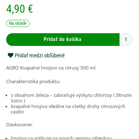
4,90
€
množstvo
Na sklade
AGRO
Kvapalné
hnojivo
Pridať do košíka
na
citrusy
500
Pridať medzi obľúbené
ml
AGRO Kvapalné hnojivo na citrusy 500 ml
Charakteristika produktu:
s obsahom železa – zabraňuje výskytu chlorózy ( žltnutie
listov )
kvapalné hnojivo ideálne na všetky druhy citrusových
rastlín
Dávkovanie:
hnojivo sa aplikuje na povrch zeminy zálievkou