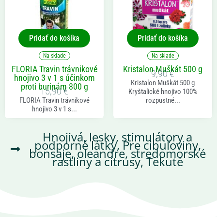
Pridať do košíka
Pridať do košíka
Na sklade
Na sklade
FLORIA Travin trávnikové
Kristalon Muškát 500 g
9,90
€
hnojivo 3 v 1 s účinkom
Kristalon Muškát 500 g
proti burinám 800 g
15,90
€
Kryštalické hnojivo 100%
FLORIA Travin trávnikové
rozpustné...
hnojivo 3 v 1 s...
Hnojivá, lesky, stimulátory a
podporné látky
,
Pre cibuľoviny,
bonsaje, oleandre, stredomorské
rastliny a citrusy
,
Tekuté