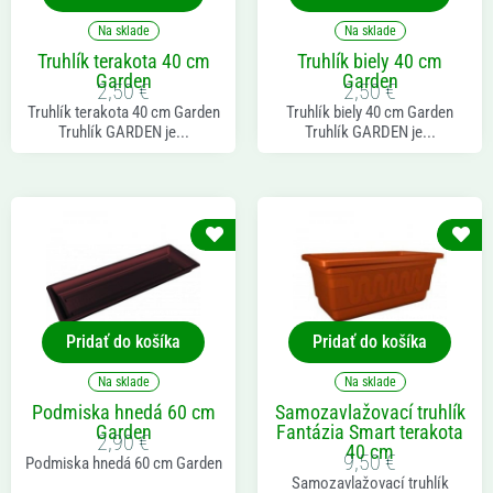
Na sklade
Na sklade
Truhlík terakota 40 cm
Truhlík biely 40 cm
Garden
Garden
2,50
€
2,50
€
Truhlík terakota 40 cm Garden
Truhlík biely 40 cm Garden
Truhlík GARDEN je...
Truhlík GARDEN je...
Pridať do košíka
Pridať do košíka
Na sklade
Na sklade
Podmiska hnedá 60 cm
Samozavlažovací truhlík
Garden
Fantázia Smart terakota
2,90
€
40 cm
9,50
€
Podmiska hnedá 60 cm Garden
Samozavlažovací truhlík