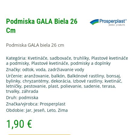
Podmiska GALA Biela 26
Cm
Podmiska GALA biela 26 cm
Kategória:
Kvetináče, sadbovače, truhlíky
,
Plastové kvetináče
a podmisky
,
Plastové kvetináče, podmisky a doplnky
Značky:
odtok
,
voda
,
zadržiavanie vody
Určenie:
aranžovanie
,
balkón
,
Balkónové rastliny
,
bonsaj
,
bylinky
,
chryzantémy
,
dekorácia
,
Izbové rastliny
,
kvetináč
,
letničky
,
pestovanie
,
plast
,
polievanie
,
sadenie
,
terasa
,
trvalky
,
záhrada
Druh:
podmiska
Značka/výrobca:
Prosperplast
Obdobie:
Jar
,
Jeseň
,
Leto
,
Zima
1,90
€