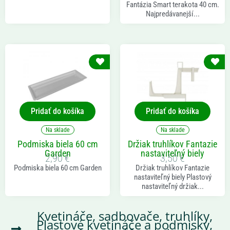
Fantázia Smart terakota 40 cm.
Najpredávanejší...
Pridať do košíka
Pridať do košíka
Na sklade
Na sklade
Podmiska biela 60 cm
Držiak truhlíkov Fantazie
Garden
nastaviteľný biely
2,90
€
3,50
€
Podmiska biela 60 cm Garden
Držiak truhlíkov Fantazie
nastaviteľný biely Plastový
nastaviteľný držiak...
Kvetináče, sadbovače, truhlíky
,
Plastové kvetináče a podmisky
,