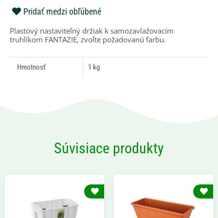
zel
Pridať medzi obľúbené
Plastový nastaviteľný držiak k samozavlažovacím
truhlíkom FANTAZIE, zvoľte požadovanú farbu.
Hmotnosť
1 kg
Súvisiace produkty