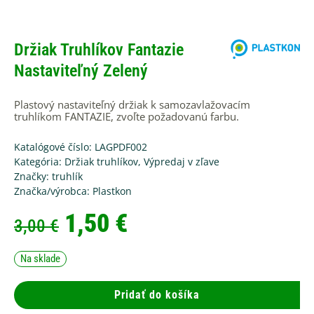
Držiak Truhlíkov Fantazie
Nastaviteľný Zelený
Plastový nastaviteľný držiak k samozavlažovacím
truhlíkom FANTAZIE, zvoľte požadovanú farbu.
Katalógové číslo: LAGPDF002
Kategória:
Držiak truhlíkov
,
Výpredaj v zľave
Značky:
truhlík
Značka/výrobca:
Plastkon
Pôvodná
Aktuálna
1,50
€
3,00
€
cena
cena
mn
bola:
je:
Na sklade
Drž
3,00 €.
1,50 €.
tru
Fan
Pridať do košíka
nas