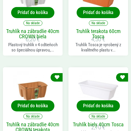
Pridať do košíka
Pridať do košíka
Na sklade
Na sklade
Truhlík na zábradlie 40cm
Truhlík terakota 60cm
CROWN biela
Tosca
6,20
€
4,50
€
Plastový truhlík v 4 odtieňoch
Truhlík Tosca je vyrobený z
so špeciálnou úpravou,...
kvalitného plastu v...
Pridať do košíka
Pridať do košíka
Na sklade
Na sklade
Truhlík na zábradlie 40cm
Truhlík biely 40cm Tosca
2,70
€
CROWN terakota