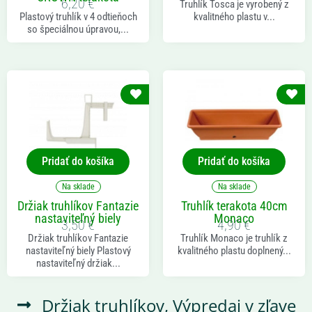
6,20
€
Truhlík Tosca je vyrobený z
Plastový truhlík v 4 odtieňoch
kvalitného plastu v...
so špeciálnou úpravou,...
Pridať do košíka
Pridať do košíka
Na sklade
Na sklade
Držiak truhlíkov Fantazie
Truhlík terakota 40cm
nastaviteľný biely
Monaco
3,50
€
4,90
€
Držiak truhlíkov Fantazie
Truhlík Monaco je truhlík z
nastaviteľný biely Plastový
kvalitného plastu doplnený...
nastaviteľný držiak...
Držiak truhlíkov
,
Výpredaj v zľave