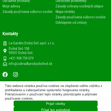
Obľúbené produkty
Obchodné podmienky
Moje adresy
Zásady ochrany osobných údajov
Zásady používania súborov cookie
Mapa stránky
Zásady používania súborov cookie
Odstúpenie od zmluvy
Kontakty
La-Garden Dolná Seč spol. s r.o.
Dolná Seč 108
93531 Dolná Seč
+421 908 759 079
info@zahradkarskyobchod.sk
F
I
a
n
c
s
Táto webová stránka používa cookies na zlepšenie vášho zážitku z
e
t
2013-2020 © Internetový obchod
prehliadania a zabezpečenie správneho fungovania stránky.
b
a
Pokračovaním v používaní tejto stránky potvrdzujete a prijímate
www.zahradkarskyobchod.sk prevádzkuje spoločnosť La-
používanie cookies.
Garden Dolná Seč spol. s r.o.
o
g
Prijať všetky
o
r
Zo ♥ vytvorila spoločnosť
Prijať len potrebné