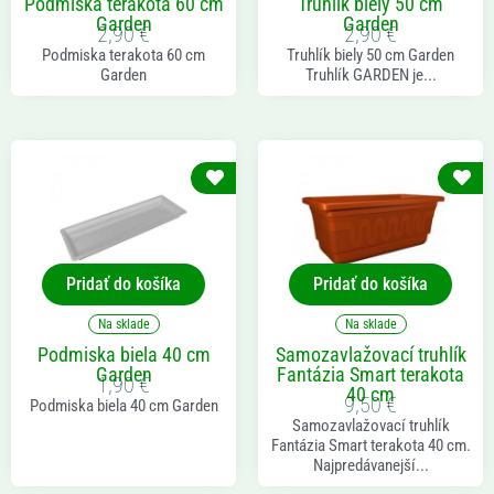
Podmiska terakota 60 cm
Truhlík biely 50 cm
Garden
Garden
2,90
€
2,90
€
Podmiska terakota 60 cm
Truhlík biely 50 cm Garden
Garden
Truhlík GARDEN je...
Pridať do košíka
Pridať do košíka
Na sklade
Na sklade
Podmiska biela 40 cm
Samozavlažovací truhlík
Garden
Fantázia Smart terakota
1,90
€
40 cm
9,50
€
Podmiska biela 40 cm Garden
Samozavlažovací truhlík
Fantázia Smart terakota 40 cm.
Najpredávanejší...