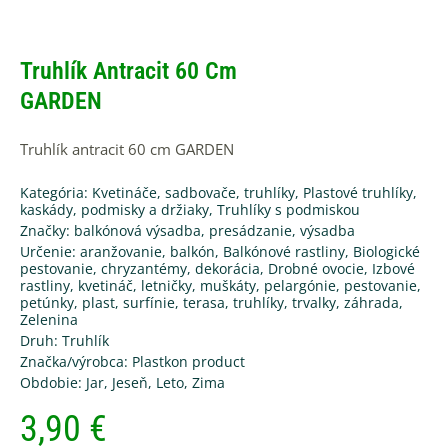
Truhlík Antracit 60 Cm
GARDEN
Truhlík antracit 60 cm GARDEN
Kategória:
Kvetináče, sadbovače, truhlíky
,
Plastové truhlíky,
kaskády, podmisky a držiaky
,
Truhlíky s podmiskou
Značky:
balkónová výsadba
,
presádzanie
,
výsadba
Určenie:
aranžovanie
,
balkón
,
Balkónové rastliny
,
Biologické
pestovanie
,
chryzantémy
,
dekorácia
,
Drobné ovocie
,
Izbové
rastliny
,
kvetináč
,
letničky
,
muškáty
,
pelargónie
,
pestovanie
,
petúnky
,
plast
,
surfínie
,
terasa
,
truhlíky
,
trvalky
,
záhrada
,
Zelenina
Druh:
Truhlík
Značka/výrobca:
Plastkon product
Obdobie:
Jar
,
Jeseň
,
Leto
,
Zima
3,90
€