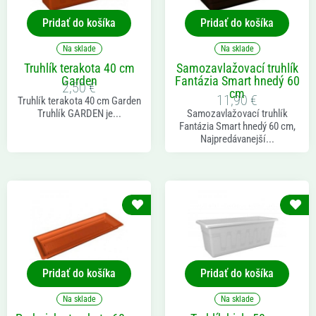
Pridať do košíka
Pridať do košíka
Na sklade
Na sklade
Truhlík terakota 40 cm
Samozavlažovací truhlík
Garden
Fantázia Smart hnedý 60
2,50
€
cm
11,90
€
Truhlík terakota 40 cm Garden
Truhlík GARDEN je...
Samozavlažovací truhlík
Fantázia Smart hnedý 60 cm,
Najpredávanejší...
Pridať do košíka
Pridať do košíka
Na sklade
Na sklade