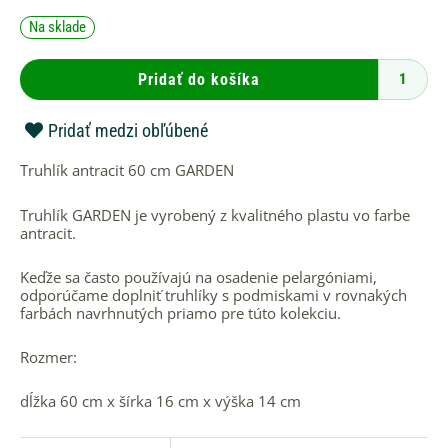
množstvo
Na sklade
Truhlík
antracit
60
Pridať do košíka
cm
GARDEN
Pridať medzi obľúbené
Truhlík antracit 60 cm GARDEN
Truhlík GARDEN je vyrobený z kvalitného plastu vo farbe
antracit.
Keďže sa často používajú na osadenie pelargóniami,
odporúčame doplniť truhlíky s podmiskami v rovnakých
farbách navrhnutých priamo pre túto kolekciu.
Rozmer:
dĺžka 60 cm x šírka 16 cm x výška 14 cm