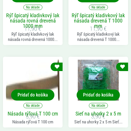
Na sklade
Na sklade
Rýľ špicatý kladivkový lak
Rýľ špicatý kladivkový lak
násada rovná drevená
násada drevená T 1000
1000 mm
mm
11,90
€
11,90
€
Rýľ špicatý kladivkový lak
Rýľ špicatý kladivkový lak
násada rovná drevená 1000...
násada drevená T 1000...
Pridať do košíka
Pridať do košíka
Na sklade
Na sklade
Násada rýľová T 100 cm
Sieť na uhorky 2 x 5 m
5,90
€
3,90
€
Násada rýľová T 100 cm
Sieť na uhorky 2 x 5 m Sieť...