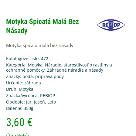
Motyka Špicatá Malá Bez
Násady
Motyka špicatá malá bez násady
Katalógové číslo: 472
Kategória:
Motyka
,
Náradie, starostlivosť o rastliny a
ochranné pomôcky
,
Záhradné náradie a násady
Značky:
pôda
,
príprava pôdy
Určenie:
záhrada
Druh:
Motyka
Značka/výrobca:
REBIOP
Obdobie:
Jar
,
Jeseň
,
Leto
Balenie:
350g
3,60
€
množstvo