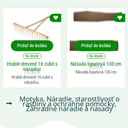
Pridať do košíka
Pridať do košíka
Na sklade
Na sklade
Hrable drevené 16 zubé s
Násada lopatová 130 cm
6,50
€
násadou
15,90
€
Násada lopatová 130 cm
Hrable drevené 16 zubé s
násadou.
Motyka
,
Náradie, starostlivosť o
rastliny a ochranné pomôcky
,
Záhradné náradie a násady