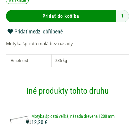
Na sklade
Motyka
špicatá
malá
Pridať do košíka
bez
násady
Pridať medzi obľúbené
Motyka špicatá malá bez násady
Hmotnosť
0,35 kg
Iné produkty tohto druhu
Motyka špicatá veľká, násada drevená 1200 mm
12,20 €