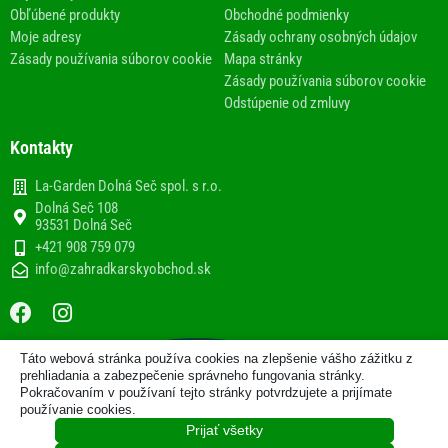
Obľúbené produkty
Obchodné podmienky
Moje adresy
Zásady ochrany osobných údajov
Zásady používania súborov cookie
Mapa stránky
Zásady používania súborov cookie
Odstúpenie od zmluvy
Kontakty
La-Garden Dolná Seč spol. s r.o.
Dolná Seč 108
93531 Dolná Seč
+421 908 759 079
info@zahradkarskyobchod.sk
F
I
a
n
c
s
Táto webová stránka používa cookies na zlepšenie vášho zážitku z
e
t
2013-2020 © Internetový obchod
prehliadania a zabezpečenie správneho fungovania stránky.
b
a
Pokračovaním v používaní tejto stránky potvrdzujete a prijímate
www.zahradkarskyobchod.sk prevádzkuje spoločnosť La-
používanie cookies.
Garden Dolná Seč spol. s r.o.
o
g
Prijať všetky
o
r