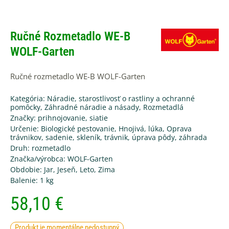
Ručné Rozmetadlo WE-B
WOLF-Garten
Ručné rozmetadlo WE-B WOLF-Garten
Kategória:
Náradie, starostlivosť o rastliny a ochranné
pomôcky
,
Záhradné náradie a násady
,
Rozmetadlá
Značky:
prihnojovanie
,
siatie
Určenie:
Biologické pestovanie
,
Hnojivá
,
lúka
,
Oprava
trávnikov
,
sadenie
,
skleník
,
trávnik
,
úprava pôdy
,
záhrada
Druh:
rozmetadlo
Značka/výrobca:
WOLF-Garten
Obdobie:
Jar
,
Jeseň
,
Leto
,
Zima
Balenie:
1 kg
58,10
€
Produkt je momentálne nedostupný