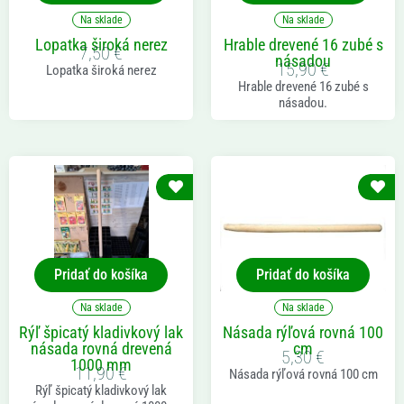
Na sklade
Na sklade
Lopatka široká nerez
Hrable drevené 16 zubé s
7,50
€
násadou
15,90
€
Lopatka široká nerez
Hrable drevené 16 zubé s
násadou.
Pridať do košíka
Pridať do košíka
Na sklade
Na sklade
Rýľ špicatý kladivkový lak
Násada rýľová rovná 100
násada rovná drevená
cm
5,30
€
1000 mm
11,90
€
Násada rýľová rovná 100 cm
Rýľ špicatý kladivkový lak