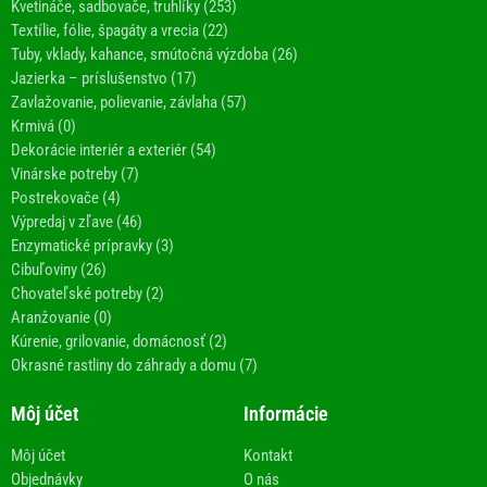
Kvetináče, sadbovače, truhlíky (253)
Textílie, fólie, špagáty a vrecia (22)
Tuby, vklady, kahance, smútočná výzdoba (26)
Jazierka – príslušenstvo (17)
Zavlažovanie, polievanie, závlaha (57)
Krmivá (0)
Dekorácie interiér a exteriér (54)
Vinárske potreby (7)
Postrekovače (4)
Výpredaj v zľave (46)
Enzymatické prípravky (3)
Cibuľoviny (26)
Chovateľské potreby (2)
Aranžovanie (0)
Kúrenie, grilovanie, domácnosť (2)
Okrasné rastliny do záhrady a domu (7)
Môj účet
Informácie
Môj účet
Kontakt
Objednávky
O nás