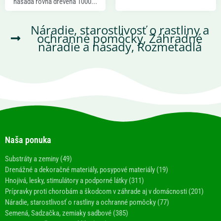
násada rovná drevená 1000...
Náradie, starostlivosť o rastliny a
ochranné pomôcky
,
Záhradné
náradie a násady
,
Rozmetadlá
Naša ponuka
Substráty a zeminy (49)
Drenážné a dekoračné materiály, posypové materiály (19)
Hnojivá, lesky, stimulátory a podporné látky (311)
Prípravky proti chorobám a škodcom v záhrade aj v domácnosti (201)
Náradie, starostlivosť o rastliny a ochranné pomôcky (77)
Semená, Sadzačka, zemiaky sadbové (385)