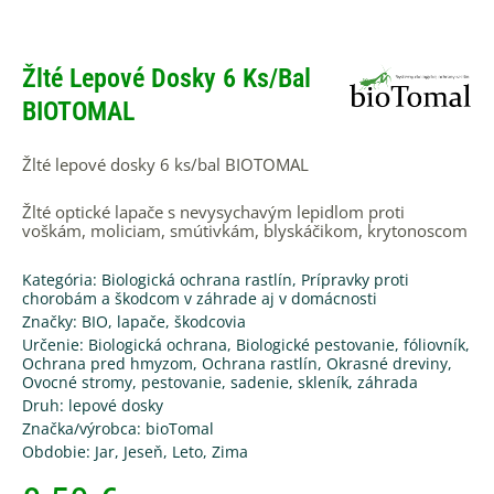
Žlté Lepové Dosky 6 Ks/bal
BIOTOMAL
Žlté lepové dosky 6 ks/bal BIOTOMAL
Žlté optické lapače s nevysychavým lepidlom proti
voškám, moliciam, smútivkám, blyskáčikom, krytonoscom
Kategória:
Biologická ochrana rastlín
,
Prípravky proti
chorobám a škodcom v záhrade aj v domácnosti
Značky:
BIO
,
lapače
,
škodcovia
Určenie:
Biologická ochrana
,
Biologické pestovanie
,
fóliovník
,
Ochrana pred hmyzom
,
Ochrana rastlín
,
Okrasné dreviny
,
Ovocné stromy
,
pestovanie
,
sadenie
,
skleník
,
záhrada
Druh:
lepové dosky
Značka/výrobca:
bioTomal
Obdobie:
Jar
,
Jeseň
,
Leto
,
Zima