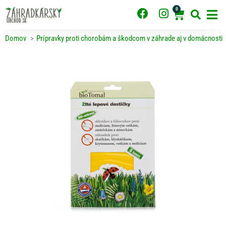
Preskočiť
0
F
I
Cart
na
obsah
a
n
c
s
Domov
Prípravky proti chorobám a škodcom v záhrade aj v domácnosti
e
t
b
a
o
g
o
r
k
a
m