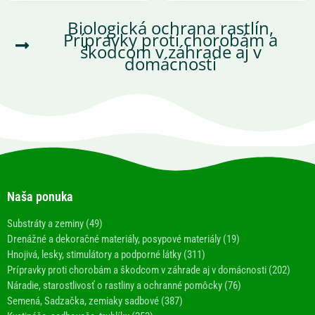
Biologická ochrana rastlín
,
Prípravky proti chorobám a
škodcom v záhrade aj v
domácnosti
Naša ponuka
Substráty a zeminy (49)
Drenážné a dekoračné materiály, posypové materiály (19)
Hnojivá, lesky, stimulátory a podporné látky (311)
Prípravky proti chorobám a škodcom v záhrade aj v domácnosti (202)
Náradie, starostlivosť o rastliny a ochranné pomôcky (76)
Semená, Sadzačka, zemiaky sadbové (387)