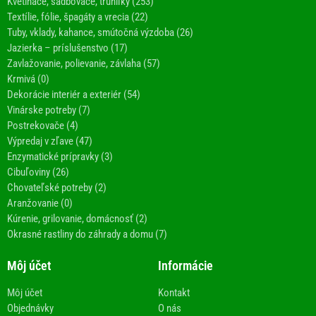
Kvetináče, sadbovače, truhlíky (253)
Textílie, fólie, špagáty a vrecia (22)
Tuby, vklady, kahance, smútočná výzdoba (26)
Jazierka – príslušenstvo (17)
Zavlažovanie, polievanie, závlaha (57)
Krmivá (0)
Dekorácie interiér a exteriér (54)
Vinárske potreby (7)
Postrekovače (4)
Výpredaj v zľave (47)
Enzymatické prípravky (3)
Cibuľoviny (26)
Chovateľské potreby (2)
Aranžovanie (0)
Kúrenie, grilovanie, domácnosť (2)
Okrasné rastliny do záhrady a domu (7)
Môj účet
Informácie
Môj účet
Kontakt
Objednávky
O nás