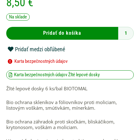
8,50
€
množstvo
Na sklade
Žlté
lepové
dosky
Pridať do košíka
6
ks/bal
BIOTOMAL
Pridať medzi obľúbené
Karta bezpečnostných údajov
Karta bezpečnostných údajov Žlté lepové dosky
Žlté lepové dosky 6 ks/bal BIOTOMAL
Bio ochrana skleníkov a fóliovníkov proti moliciam,
listovým voškám, smútivkám, mínerkám.
Bio ochrana záhradok proti skočkám, bliskáčikom,
krytonosom, voškám a moliciam.