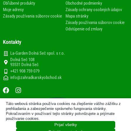
Obľúbené produkty
Obchodné podmienky
Moje adresy
Zásady ochrany osobných údajov
Zásady používania súborov cookie
Mapa stránky
Zásady používania súborov cookie
Odstúpenie od zmluvy
Kontakty
La-Garden Dolná Seč spol. s r.o.
Dolná Seč 108
93531 Dolná Seč
+421 908 759 079
info@zahradkarskyobchod.sk
F
I
a
n
c
s
Táto webová stránka používa cookies na zlepšenie vášho zážitku z
e
t
2013-2020 © Internetový obchod
prehliadania a zabezpečenie správneho fungovania stránky.
b
a
Pokračovaním v používaní tejto stránky potvrdzujete a prijímate
www.zahradkarskyobchod.sk prevádzkuje spoločnosť La-
používanie cookies.
Garden Dolná Seč spol. s r.o.
o
g
Prijať všetky
o
r