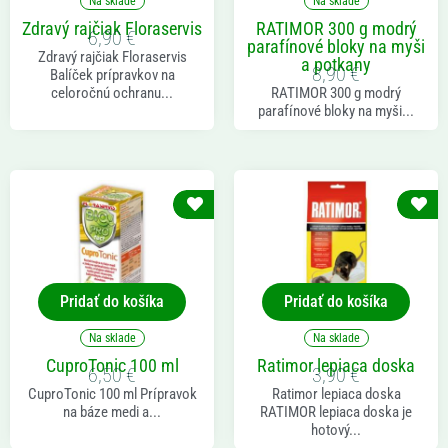
Na sklade
Na sklade
Zdravý rajčiak Floraservis
RATIMOR 300 g modrý
6,90
€
parafínové bloky na myši
Zdravý rajčiak Floraservis
a potkany
8,90
€
Balíček prípravkov na
celoročnú ochranu...
RATIMOR 300 g modrý
parafínové bloky na myši...
Pridať do košíka
Pridať do košíka
Na sklade
Na sklade
CuproTonic 100 ml
Ratimor lepiaca doska
6,50
€
3,90
€
CuproTonic 100 ml Prípravok
Ratimor lepiaca doska
na báze medi a...
RATIMOR lepiaca doska je
hotový...