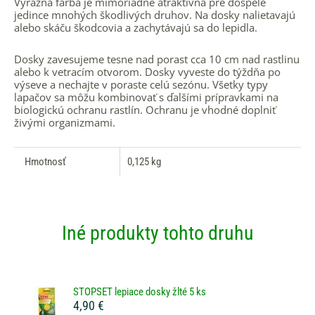
Výrazná farba je mimoriadne atraktívna pre dospelé
jedince mnohých škodlivých druhov. Na dosky nalietavajú
alebo skáču škodcovia a zachytávajú sa do lepidla.
Dosky zavesujeme tesne nad porast cca 10 cm nad rastlinu
alebo k vetracím otvorom. Dosky vyveste do týždňa po
výseve a nechajte v poraste celú sezónu. Všetky typy
lapačov sa môžu kombinovať s ďalšími prípravkami na
biologickú ochranu rastlín. Ochranu je vhodné doplniť
živými organizmami.
Hmotnosť
0,125 kg
Iné produkty tohto druhu
STOPSET lepiace dosky žlté 5 ks
4,90 €