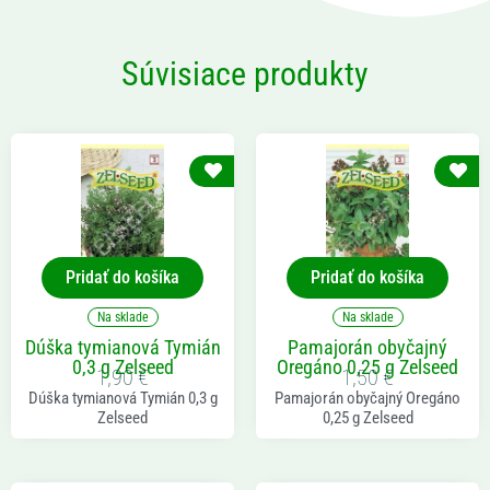
Súvisiace produkty
Pridať do košíka
Pridať do košíka
Na sklade
Na sklade
Dúška tymianová Tymián
Pamajorán obyčajný
0,3 g Zelseed
Oregáno 0,25 g Zelseed
1,90
€
1,50
€
Dúška tymianová Tymián 0,3 g
Pamajorán obyčajný Oregáno
Zelseed
0,25 g Zelseed