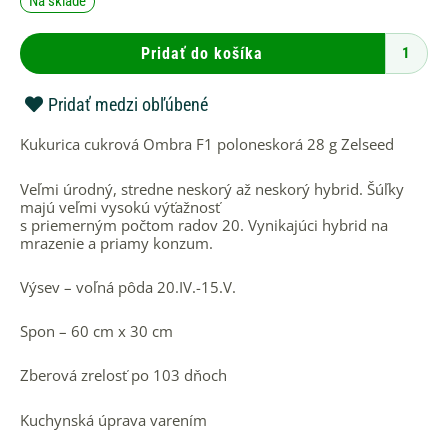
Na sklade
Kukurica
cukrová
Ombra
Pridať do košíka
F1
polonesko
28
Pridať medzi obľúbené
g
Zelseed
Kukurica cukrová Ombra F1 poloneskorá 28 g Zelseed
Veľmi úrodný, stredne neskorý až neskorý hybrid. Šúľky
majú veľmi vysokú výťažnosť
s priemerným počtom radov 20. Vynikajúci hybrid na
mrazenie a priamy konzum.
Výsev – voľná pôda 20.IV.-15.V.
Spon – 60 cm x 30 cm
Zberová zrelosť po 103 dňoch
Kuchynská úprava varením