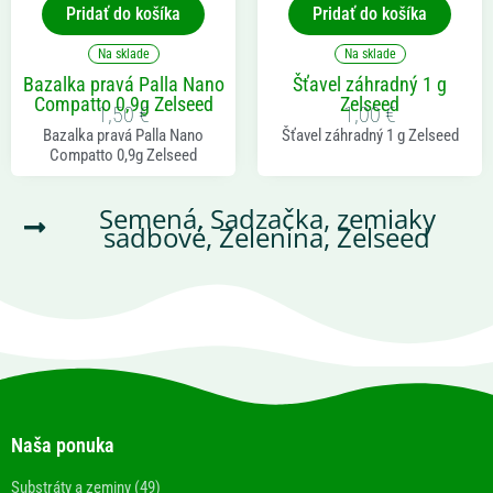
Pridať do košíka
Pridať do košíka
Na sklade
Na sklade
Bazalka pravá Palla Nano
Šťavel záhradný 1 g
Compatto 0,9g Zelseed
Zelseed
1,50
€
1,00
€
Bazalka pravá Palla Nano
Šťavel záhradný 1 g Zelseed
Compatto 0,9g Zelseed
Semená, Sadzačka, zemiaky
sadbové
,
Zelenina
,
Zelseed
Naša ponuka
Substráty a zeminy (49)