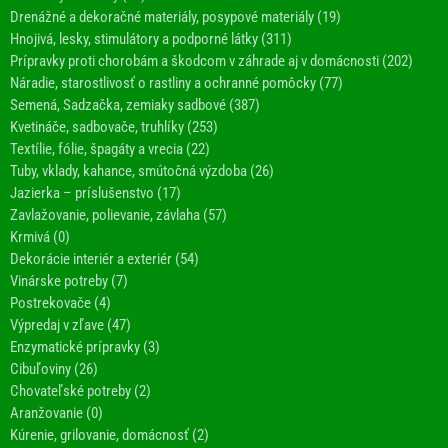
Drenážné a dekoračné materiály, posypové materiály (19)
Hnojivá, lesky, stimulátory a podporné látky (311)
Prípravky proti chorobám a škodcom v záhrade aj v domácnosti (202)
Náradie, starostlivosť o rastliny a ochranné pomôcky (77)
Semená, Sadzačka, zemiaky sadbové (387)
Kvetináče, sadbovače, truhlíky (253)
Textílie, fólie, špagáty a vrecia (22)
Tuby, vklady, kahance, smútočná výzdoba (26)
Jazierka – príslušenstvo (17)
Zavlažovanie, polievanie, závlaha (57)
Krmivá (0)
Dekorácie interiér a exteriér (54)
Vinárske potreby (7)
Postrekovače (4)
Výpredaj v zľave (47)
Enzymatické prípravky (3)
Cibuľoviny (26)
Chovateľské potreby (2)
Aranžovanie (0)
Kúrenie, grilovanie, domácnosť (2)