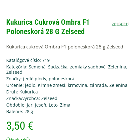
Kukurica Cukrová Ombra F1
Poloneskorá 28 G Zelseed
Kukurica cukrová Ombra F1 poloneskorá 28 g Zelseed
Katalógové číslo: 719
Kategória:
Semená, Sadzačka, zemiaky sadbové
,
Zelenina
,
Zelseed
Značky:
jedlé plody
,
poloneskorá
Určenie:
jedlo
,
Kŕmne zmesi
,
krmovina
,
záhrada
,
Zelenina
Druh:
Kukurica
Značka/výrobca:
Zelseed
Obdobie:
Jar
,
Jeseň
,
Leto
,
Zima
Balenie:
28 g
3,50
€
množstvo