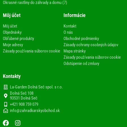
Okrasné rastliny do záhrady a domu (7)
Môj účet
Informácie
Môj účet
Kontakt
Objednávky
O nás
Obľúbené produkty
Obchodné podmienky
Moje adresy
Zásady ochrany osobných údajov
Zásady používania súborov cookie
Mapa stránky
Zásady používania súborov cookie
Odstúpenie od zmluvy
Kontakty
La-Garden Dolná Seč spol. s r.o.
Dolná Seč 108
93531 Dolná Seč
+421 908 759 079
info@zahradkarskyobchod.sk
F
I