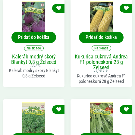
Pridať do košíka
Pridať do košíka
Na sklade
Na sklade
Kaleráb modrý skorý
Kukurica cukrová Andrea
Blankyt 0,8 g Zelseed
F1 poloneskorá 28 g
1,90
€
Zelseed
3,90
€
Kaleráb modrý skorý Blankyt
0,8 g Zelseed
Kukurica cukrová Andrea F1
poloneskorá 28 g Zelseed