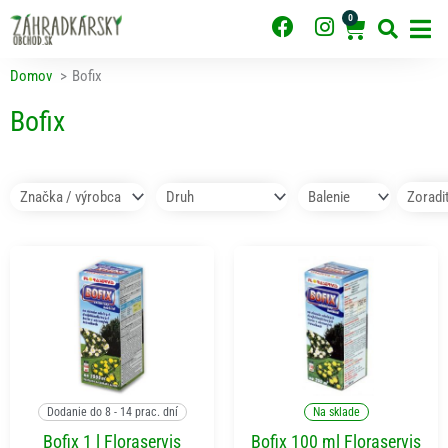
Preskočiť
0
F
I
Cart
na
obsah
a
n
c
s
Domov
Bofix
e
t
b
a
Bofix
o
g
o
r
k
a
m
Pridať do košíka
Pridať do košíka
Dodanie do 8 - 14 prac. dní
Na sklade
Bofix 1 l Floraservis
Bofix 100 ml Floraservis