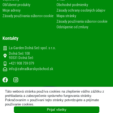
Obľúbené produkty
Obchodné podmienky
Moje adresy
Zásady ochrany osobných údajov
Zásady používania súborov cookie
Mapa stránky
Zásady používania súborov cookie
Odstúpenie od zmluvy
Kontakty
La-Garden Dolná Seč spol. s r.o.
Dolná Seč 108
93531 Dolná Seč
+421 908 759 079
info@zahradkarskyobchod.sk
F
I
a
n
c
s
Táto webová stránka používa cookies na zlepšenie vášho zážitku z
e
t
2013-2020 © Internetový obchod
prehliadania a zabezpečenie správneho fungovania stránky.
b
a
Pokračovaním v používaní tejto stránky potvrdzujete a prijímate
www.zahradkarskyobchod.sk prevádzkuje spoločnosť La-
používanie cookies.
Garden Dolná Seč spol. s r.o.
o
g
Prijať všetky
o
r