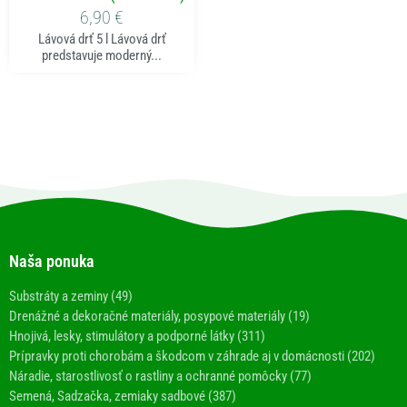
6,90
€
Lávová drť 5 l Lávová drť
predstavuje moderný...
Naša ponuka
Substráty a zeminy (49)
Drenážné a dekoračné materiály, posypové materiály (19)
Hnojivá, lesky, stimulátory a podporné látky (311)
Prípravky proti chorobám a škodcom v záhrade aj v domácnosti (202)
Náradie, starostlivosť o rastliny a ochranné pomôcky (77)
Semená, Sadzačka, zemiaky sadbové (387)