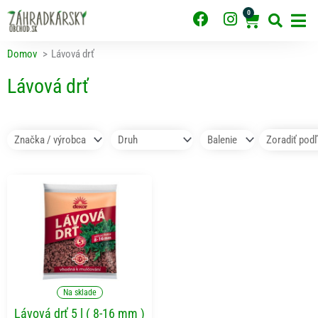
Preskočiť
0
F
I
Cart
na
obsah
a
n
c
s
Domov
Lávová drť
e
t
b
a
Lávová drť
o
g
o
r
k
a
m
Pridať do košíka
Na sklade
Lávová drť 5 l ( 8-16 mm )