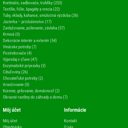
Kvetináče, sadbovače, truhlíky (253)
Textílie, fólie, špagáty a vrecia (22)
Tuby, vklady, kahance, smútočná výzdoba (26)
Jazierka – príslušenstvo (17)
Zavlažovanie, polievanie, závlaha (57)
Krmivá (0)
Dekorácie interiér a exteriér (54)
Vinárske potreby (7)
Postrekovače (4)
Výpredaj v zľave (47)
Enzymatické prípravky (3)
Cibuľoviny (26)
Chovateľské potreby (2)
Aranžovanie (0)
Kúrenie, grilovanie, domácnosť (2)
Okrasné rastliny do záhrady a domu (7)
Môj účet
Informácie
Môj účet
Kontakt
Objednávky
O nás