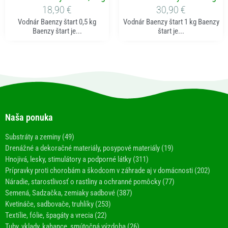
18,90
€
30,90
€
Vodnár Baenzy štart 0,5 kg
Vodnár Baenzy štart 1 kg Baenzy
Baenzy štart je...
štart je...
Naša ponuka
Substráty a zeminy (49)
Drenážné a dekoračné materiály, posypové materiály (19)
Hnojivá, lesky, stimulátory a podporné látky (311)
Prípravky proti chorobám a škodcom v záhrade aj v domácnosti (202)
Náradie, starostlivosť o rastliny a ochranné pomôcky (77)
Semená, Sadzačka, zemiaky sadbové (387)
Kvetináče, sadbovače, truhlíky (253)
Textílie, fólie, špagáty a vrecia (22)
Tuby, vklady, kahance, smútočná výzdoba (26)