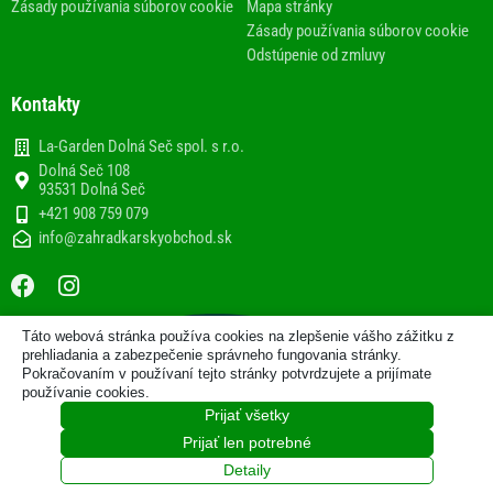
Zásady používania súborov cookie
Mapa stránky
Zásady používania súborov cookie
Odstúpenie od zmluvy
Kontakty
La-Garden Dolná Seč spol. s r.o.
Dolná Seč 108
93531 Dolná Seč
+421 908 759 079
info@zahradkarskyobchod.sk
F
I
a
n
c
s
Táto webová stránka používa cookies na zlepšenie vášho zážitku z
e
t
2013-2020 © Internetový obchod
prehliadania a zabezpečenie správneho fungovania stránky.
b
a
Pokračovaním v používaní tejto stránky potvrdzujete a prijímate
www.zahradkarskyobchod.sk prevádzkuje spoločnosť La-
používanie cookies.
Garden Dolná Seč spol. s r.o.
o
g
Prijať všetky
o
r
Zo ♥ vytvorila spoločnosť
Prijať len potrebné
k
a
m
Detaily