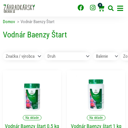
Preskočiť
0
F
I
Cart
na
obsah
a
n
c
s
Domov
Vodnár Baenzy Štart
e
t
b
a
Vodnár Baenzy Štart
o
g
o
r
k
a
m
Pridať do košíka
Pridať do košíka
Na sklade
Na sklade
Vodnár Baenzy štart 0,5 kg
Vodnár Baenzy štart 1 kg