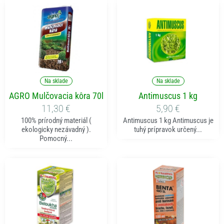
Pridať do košíka
Pridať do košíka
Na sklade
Na sklade
AGRO Mulčovacia kôra 70l
Antimuscus 1 kg
11,30
€
5,90
€
100% prírodný materiál (
Antimuscus 1 kg Antimuscus je
ekologicky nezávadný ).
tuhý prípravok určený...
Pomocný...