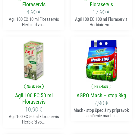
Floraservis
Floraservis
4,90
€
17,90
€
Agil 100 EC 10 ml Floraservis
Agil 100 EC 100 ml Floraservis
Herbicíd vo...
Herbicíd vo...
Pridať do košíka
Pridať do košíka
Na sklade
Na sklade
Agil 100 EC 50 ml
AGRO Mach – stop 3kg
Floraservis
7,90
€
10,90
€
Mach - stop špeciálny prípravok
na ničenie machu...
Agil 100 EC 50 ml Floraservis
Herbicíd vo...