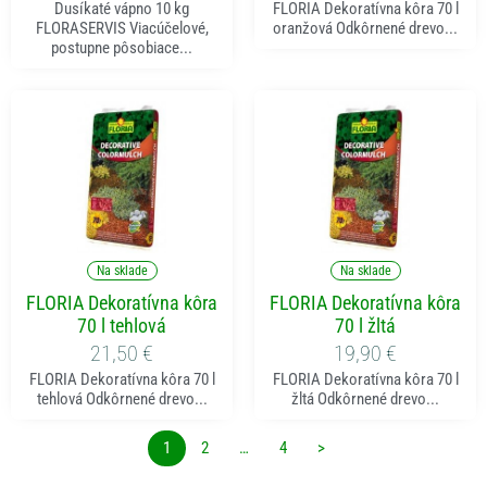
Dusíkaté vápno 10 kg
FLORIA Dekoratívna kôra 70 l
FLORASERVIS Viacúčelové,
oranžová Odkôrnené drevo...
postupne pôsobiace...
Pridať do košíka
Pridať do košíka
Na sklade
Na sklade
FLORIA Dekoratívna kôra
FLORIA Dekoratívna kôra
70 l tehlová
70 l žltá
21,50
€
19,90
€
FLORIA Dekoratívna kôra 70 l
FLORIA Dekoratívna kôra 70 l
tehlová Odkôrnené drevo...
žltá Odkôrnené drevo...
1
2
…
4
>