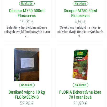
Na sklade
Na sklade
Dicopur M750 500ml
Dicopur M750 50ml
Floraservis
Floraservis
19,90
€
4,50
€
Selektívny herbicíd na ničenie
Selektívny herbicíd na ničenie
citlivých dvojklíčnolistových burín
citlivých dvojklíčnolistových burín
v...
v...
Pridať do košíka
Pridať do košíka
Na sklade
Na sklade
Dusíkaté vápno 10 kg
FLORIA Dekoratívna kôra
FLORASERVIS
70 l oranžová
52,90
€
21,90
€