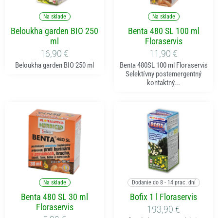
Pridať do košíka
Pridať do košíka
Na sklade
Na sklade
Beloukha garden BIO 250
Benta 480 SL 100 ml
ml
Floraservis
16,90
€
11,90
€
Beloukha garden BIO 250 ml
Benta 480SL 100 ml Floraservis
Selektívny postemergentný
kontaktný...
Pridať do košíka
Pridať do košíka
Na sklade
Dodanie do 8 - 14 prac. dní
Benta 480 SL 30 ml
Bofix 1 l Floraservis
Floraservis
193,90
€