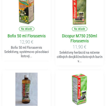
Pridať do košíka
Pridať do košíka
Na sklade
Na sklade
Bofix 50 ml Floraservis
Dicopur M750 250ml
Floraservis
12,90
€
11,90
€
Bofix 50 ml Floraservis
Selektívny, systémovo pôsobiaci
Selektívny herbicíd na ničenie
listový...
citlivých dvojklíčnolistových burín
v...
Pridať do košíka
Pridať do košíka