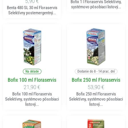
5,90
€
Bofix 1 l Floraservis Selektívny,
systémovo pôsobiaci listový...
Benta 480 SL 30 ml Floraservis
Selektívny postemergentný...
Pridať do košíka
Pridať do košíka
Na sklade
Dodanie do 8 - 14 prac. dní
Bofix 100 ml Floraservis
Bofix 250 ml Floraservis
21,90
€
53,90
€
Bofix 100 ml Floraservis
Bofix 250 ml Floraservis
Selektívny, systémovo pôsobiaci
Selektívny, systémovo pôsobiaci
listový...
listový...