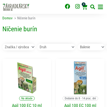
Preskočiť
0
F
I
Cart
na
obsah
a
n
c
s
Domov
Ničenie burín
e
t
b
a
Ničenie burín
o
g
o
r
k
a
m
Pridať do košíka
Pridať do košíka
Na sklade
Dodanie do 8 - 14 prac. dní
Agil 100 EC 10 ml
Agil 100 EC 100 ml