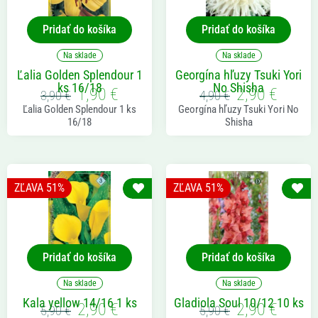
Pridať do košíka
Pridať do košíka
Na sklade
Na sklade
Ľalia Golden Splendour 1
Georgína hľuzy Tsuki Yori
ks 16/18
No Shisha
1,90
€
2,90
€
Pôvodná
Aktuálna
Pôvodná
Aktuál
3,90
€
4,90
€
cena
cena
cena
cena
Ľalia Golden Splendour 1 ks
Georgína hľuzy Tsuki Yori No
bola:
je:
bola:
je:
16/18
Shisha
3,90 €.
1,90 €.
4,90 €.
2,90 €.
ZĽAVA 51%
ZĽAVA 51%
Pridať do košíka
Pridať do košíka
Na sklade
Na sklade
Kala yellow 14/16 1 ks
Gladiola Soul 10/12 10 ks
2,90
€
2,90
€
Pôvodná
Aktuálna
Pôvodná
Aktuál
5,90
€
5,90
€