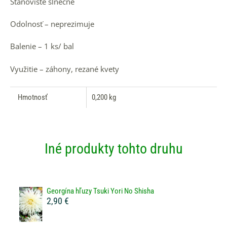
Stanovište slnečné
Odolnosť – neprezimuje
Balenie – 1 ks/ bal
Využitie – záhony, rezané kvety
Hmotnosť
0,200 kg
Iné produkty tohto druhu
Georgína hľuzy Tsuki Yori No Shisha
2,90 €