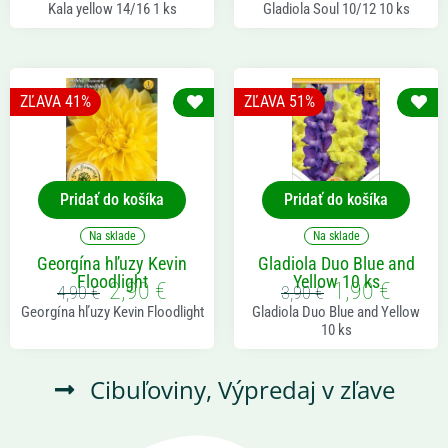
cena
cena
cena
cena
Kala yellow 14/16 1 ks
Gladiola Soul 10/12 10 ks
bola:
je:
bola:
je:
5,90 €.
2,90 €.
5,90 €.
2,90 €.
ZĽAVA 41%
ZĽAVA 51%
Pridať do košíka
Pridať do košíka
Na sklade
Na sklade
Georgína hľuzy Kevin
Gladiola Duo Blue and
Floodlight
Yellow 10 ks
2,90
€
1,90
€
Pôvodná
Aktuálna
Pôvodná
Aktuál
4,90
€
3,90
€
cena
cena
cena
cena
Georgína hľuzy Kevin Floodlight
Gladiola Duo Blue and Yellow
bola:
je:
bola:
je:
10 ks
4,90 €.
2,90 €.
3,90 €.
1,90 €.
Cibuľoviny
,
Výpredaj v zľave