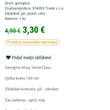
Druh:
georgína
Značka/výrobca:
STAPEX Trade s.r.o.
Obdobie:
Jar
,
Jeseň
,
Leto
Balenie:
1 ks
Pôvodná
Aktuálna
3,30
€
4,90
€
cena
cena
bola:
je:
Produkt je momentálne nedostupný
4,90 €.
3,30 €.
Pridať medzi obľúbené
Georgína hľuzy Santa Claus
Výška kvetu 100 cm
Obdobie kvitnutia júl – október
Čas sadenia – apríl, máj