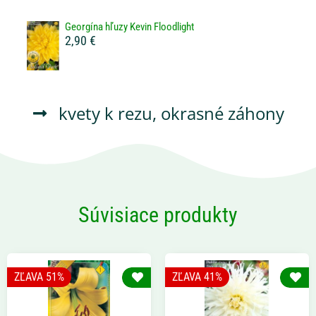
Georgína hľuzy Kevin Floodlight
2,90 €
kvety k rezu
,
okrasné záhony
Súvisiace produkty
ZĽAVA 51%
ZĽAVA 41%