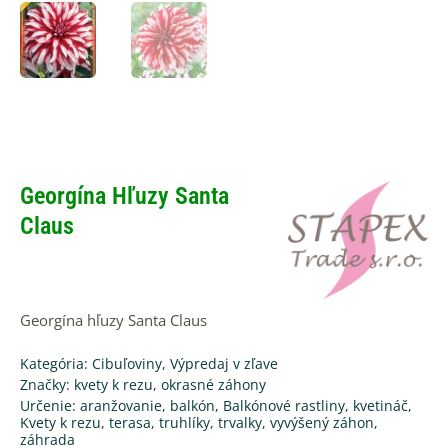
Georgína Hľuzy Santa
Claus
Georgína hľuzy Santa Claus
Kategória:
Cibuľoviny
,
Výpredaj v zľave
Značky:
kvety k rezu
,
okrasné záhony
Určenie:
aranžovanie
,
balkón
,
Balkónové rastliny
,
kvetináč
,
Kvety k rezu
,
terasa
,
truhlíky
,
trvalky
,
vyvýšený záhon
,
záhrada