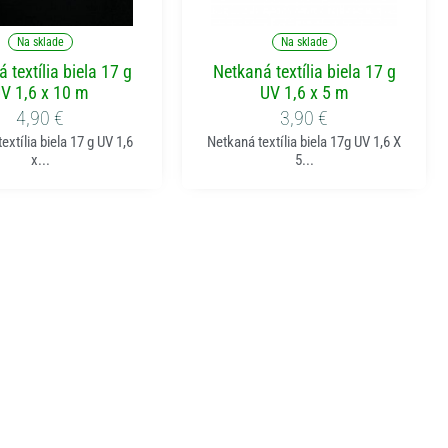
ridať do košíka
Pridať do košíka
Na sklade
Na sklade
 textília biela 17 g
Netkaná textília biela 17 g
V 1,6 x 10 m
UV 1,6 x 5 m
4,90
€
3,90
€
extília biela 17 g UV 1,6
Netkaná textília biela 17g UV 1,6 X
x...
5...