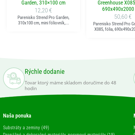
Garden, 310×100 cm
Greenhouse X085,
690x490x200
12,20
€
50,60
€
Parenisko Strend Pro Garden,
310x100 cm, mini fóliovník,...
Parenisko Strend Pro 
X085, fólia, 690x490x2
Rýchle dodanie
Tovar ktorý máme skladom doručíme do 48
hodín
Naša ponuka
Substráty a zeminy (49)
Drenážné a dekoračné materiály, posypové materiály (19)