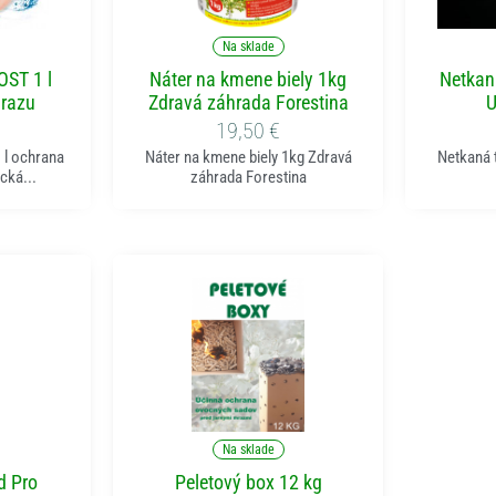
ka
Pridať do košíka
P
Na sklade
ST 1 l
Náter na kmene biely 1kg
Netkaná
mrazu
Zdravá záhrada Forestina
U
19,50
€
l ochrana
Náter na kmene biely 1kg Zdravá
Netkaná t
cká...
záhrada Forestina
ka
Pridať do košíka
Na sklade
d Pro
Peletový box 12 kg