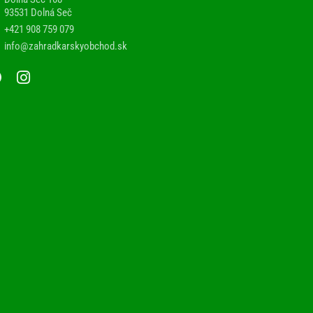
93531 Dolná Seč
+421 908 759 079
info@zahradkarskyobchod.sk
F
I
a
n
c
s
e
t
b
a
o
g
o
r
k
a
m