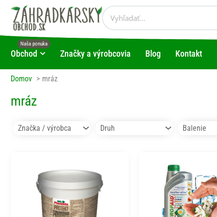
Preskočiť
Vyhľadať
na
obsah
Obchod
Značky a výrobcovia
Blog
Kontakt
Open Obchod
Domov
mráz
mráz