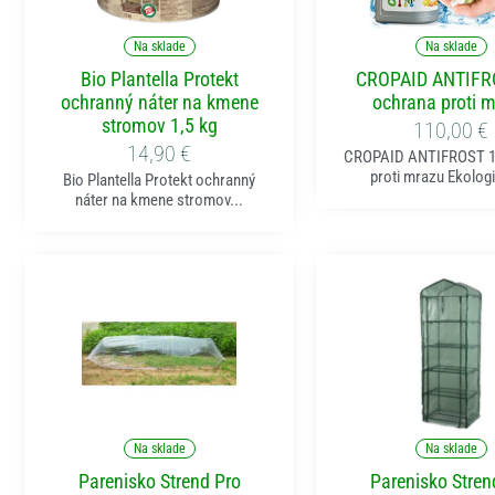
Pridať do košíka
Pridať do koší
Na sklade
Na sklade
Bio Plantella Protekt
CROPAID ANTIFRO
ochranný náter na kmene
ochrana proti 
stromov 1,5 kg
110,00
€
14,90
€
CROPAID ANTIFROST 1 
proti mrazu Ekologi
Bio Plantella Protekt ochranný
náter na kmene stromov...
Pridať do košíka
Pridať do koší
Na sklade
Na sklade
Parenisko Strend Pro
Parenisko Stren