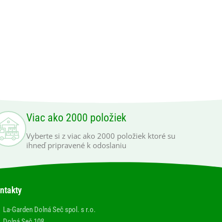
Viac ako 2000 položiek
Vyberte si z viac ako 2000 položiek ktoré su
ihneď pripravené k odoslaniu
ntakty
La-Garden Dolná Seč spol. s r.o.
Dolná Seč 108