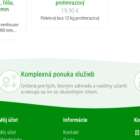
 fólia,
protimrazový
0 mm
19,90
€
Peletový box 12 kg protimrazový
Greenhouse
000 mm,...
Komplexná ponuka služieb
Určená pre tých, ktorým záhrada a rastliny učarili
a venujú sa im so skutočným citom.
Môj účet
Informácie
Ko
Môj účet
Kontakt
Objednávky
O nás