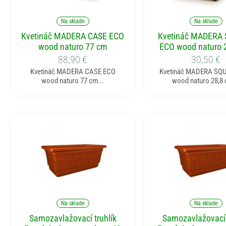
Pridať do košíka
Pridať do koší
Na sklade
Na sklade
Kvetináč MADERA CASE ECO
Kvetináč MADERA
wood naturo 77 cm
ECO wood naturo 
88,90
€
30,50
€
Kvetináč MADERA CASE ECO
Kvetináč MADERA SQ
wood naturo 77 cm...
wood naturo 28,8 
Pridať do košíka
Pridať do koší
Na sklade
Na sklade
Samozavlažovací truhlík
Samozavlažovací 