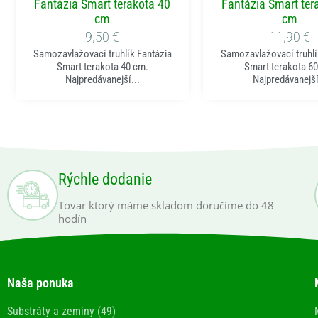
Fantázia Smart terakota 40
Fantázia Smart ter
cm
cm
9,50
€
11,90
€
Samozavlažovací truhlík Fantázia
Samozavlažovací truhlí
Smart terakota 40 cm.
Smart terakota 60
Najpredávanejší...
Najpredávanejší
Rýchle dodanie
Tovar ktorý máme skladom doručíme do 48
hodín
Naša ponuka
Substráty a zeminy (49)