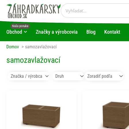
Preskočiť
Vyhľadať
na
obsah
Obchod
Značky a výrobcovia
Blog
Kontakt
Open Obchod
Domov
samozavlažovací
samozavlažovací