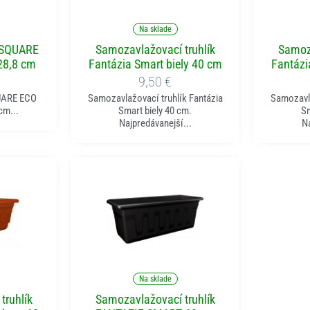
ka
Pridať do košíka
P
Na sklade
 SQUARE
Samozavlažovací truhlík
Samoza
28,8 cm
Fantázia Smart biely 40 cm
Fantázi
9,50
€
UARE ECO
Samozavlažovací truhlík Fantázia
Samozavla
cm...
Smart biely 40 cm.
Sm
Najpredávanejší...
Na
ka
Pridať do košíka
Na sklade
truhlík
Samozavlažovací truhlík