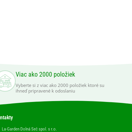
Viac ako 2000 položiek
Vyberte si z viac ako 2000 položiek ktoré su
ihneď pripravené k odoslaniu
ntakty
La-Garden Dolná Seč spol. s r.o.