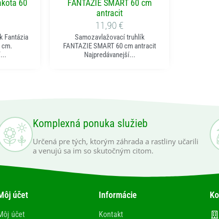
akota 60
FANTAZIE SMART 60 cm
antracit
11,90
€
k Fantázia
Samozavlažovací truhlík
 cm.
FANTAZIE SMART 60 cm antracit
...
Najpredávanejší...
Komplexná ponuka služieb
Určená pre tých, ktorým záhrada a rastliny učarili
a venujú sa im so skutočným citom.
Môj účet
Informácie
Ko
Môj účet
Kontakt