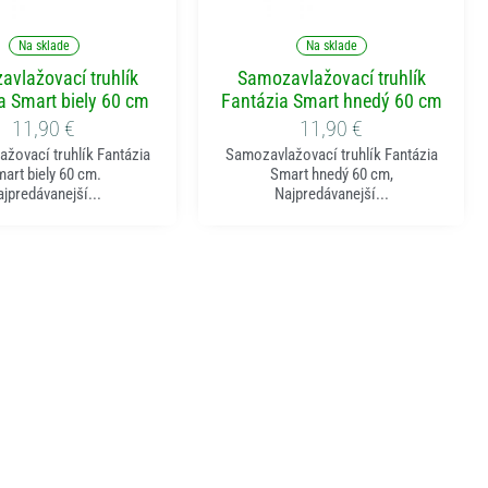
ridať do košíka
Pridať do košíka
Na sklade
Na sklade
vlažovací truhlík
Samozavlažovací truhlík
a Smart biely 60 cm
Fantázia Smart hnedý 60 cm
11,90
€
11,90
€
žovací truhlík Fantázia
Samozavlažovací truhlík Fantázia
art biely 60 cm.
Smart hnedý 60 cm,
jpredávanejší...
Najpredávanejší...