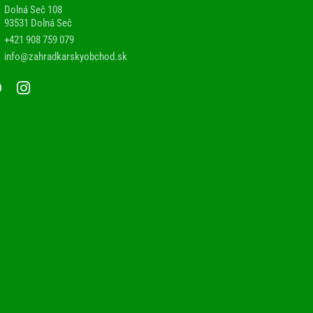
Dolná Seč 108
93531 Dolná Seč
+421 908 759 079
info@zahradkarskyobchod.sk
F
I
a
n
c
s
e
t
b
a
o
g
o
r
k
a
m