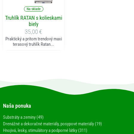
Pridať do košíka
Na sklade
Truhlík RATAN s kolieskami
biely
35,00
€
Praktický a pritom trendový maxi
terasový truhlík Ratan...
Naša ponuka
Substráty a zeminy (49)
Drenážné a dekoračné materiály, posypové materiály (19)
Hnojivá, lesky, stimulátory a podporné látky (311)