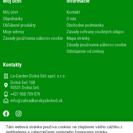
Môj účet
Informácie
Môj účet
Kontakt
Objednávky
O nás
Obľúbené produkty
Obchodné podmienky
Moje adresy
Zásady ochrany osobných údajov
Zásady používania súborov cookie
Mapa stránky
Zásady používania súborov cookie
Odstúpenie od zmluvy
Kontakty
La-Garden Dolná Seč spol. s r.o.
Dolná Seč 108
93531 Dolná Seč
+421 908 759 079
info@zahradkarskyobchod.sk
F
I
a
n
c
s
Táto webová stránka používa cookies na zlepšenie vášho zážitku z
e
t
2013-2020 © Internetový obchod
prehliadania a zabezpečenie správneho fungovania stránky.