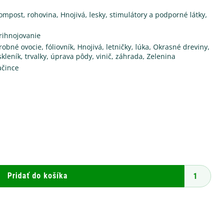
kompost, rohovina
,
Hnojivá, lesky, stimulátory a podporné látky
,
rihnojovanie
robné ovocie
,
fóliovník
,
Hnojivá
,
letničky
,
lúka
,
Okrasné dreviny
,
skleník
,
trvalky
,
úprava pôdy
,
vinič
,
záhrada
,
Zelenina
ačince
množstvo
AGRO
Pravý
slepačí
Pridať do košíka
hnoj
3
kg