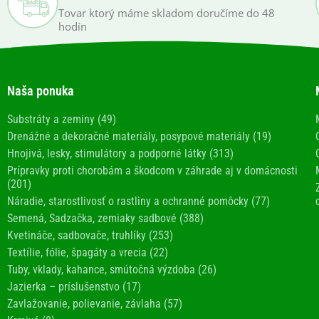
Tovar ktorý máme skladom doručíme do 48
hodín
Naša ponuka
Substráty a zeminy (49)
Drenážné a dekoračné materiály, posypové materiály (19)
Hnojivá, lesky, stimulátory a podporné látky (313)
Prípravky proti chorobám a škodcom v záhrade aj v domácnosti
(201)
Náradie, starostlivosť o rastliny a ochranné pomôcky (77)
Semená, Sadzačka, zemiaky sadbové (388)
Kvetináče, sadbovače, truhlíky (253)
Textílie, fólie, špagáty a vrecia (22)
Tuby, vklady, kahance, smútočná výzdoba (26)
Jazierka – príslušenstvo (17)
Zavlažovanie, polievanie, závlaha (57)