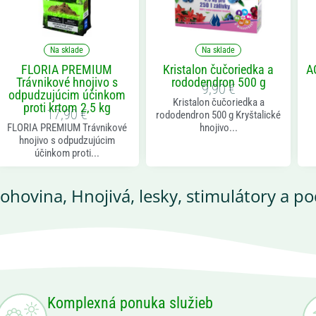
Na sklade
Na sklade
FLORIA PREMIUM
Kristalon čučoriedka a
A
Trávnikové hnojivo s
rododendron 500 g
9,90
€
odpudzujúcim účinkom
Kristalon čučoriedka a
proti krtom 2,5 kg
17,90
€
rododendron 500 g Kryštalické
FLORIA PREMIUM Trávnikové
hnojivo...
hnojivo s odpudzujúcim
účinkom proti...
rohovina
,
Hnojivá, lesky, stimulátory a p
Komplexná ponuka služieb