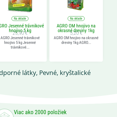
Na sklade
Na sklade
GRO Jesenné trávnikové
AGRO OM hnojivo na
hnojivo 5 kg
okrasné dreviny 1kg
25,90
€
5,20
€
AGRO Jesenné trávnikové
AGRO OM hnojivo na okrasné
hnojivo 5 kg Jesenné
dreviny 1kg AGRO...
trávnikové...
odporné látky
,
Pevné, kryštalické
Viac ako 2000 položiek