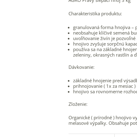
AGRO Pravý slepačí hnoj 3 kg
Charakteristika produktu:
granulovaná forma hnojiva – p
neobsahuje klíčivé semená bu
uvoľňovanie živín je pozvoľn
hnojivo zvyšuje sorpčnú kapac
používa sa na základné hnojen
zeleniny, okrasných rastlín a ď
Dávkovanie:
základné hnojenie pred výsad
prihnojovanie ( 1x za mesiac )
hnojivo sa rovnomerne rozhod
Zloženie:
Organické ( prírodné ) hnojivo 
melasové výpalky. Obsahuje pot