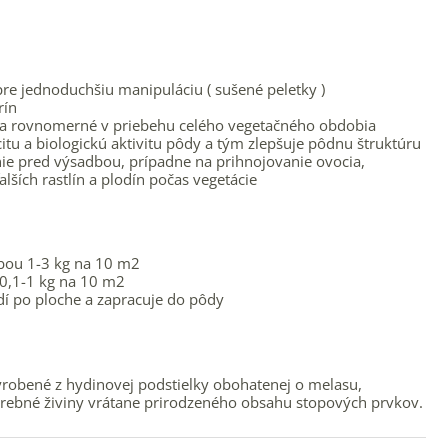
re jednoduchšiu manipuláciu ( sušené peletky )
rín
é a rovnomerné v priebehu celého vegetačného obdobia
itu a biologickú aktivitu pôdy a tým zlepšuje pôdnu štruktúru
ie pred výsadbou, prípadne na prihnojovanie ovocia,
alších rastlín a plodín počas vegetácie
bou 1-3 kg na 10 m2
 0,1-1 kg na 10 m2
í po ploche a zapracuje do pôdy
vyrobené z hydinovej podstielky obohatenej o melasu,
rebné živiny vrátane prirodzeného obsahu stopových prvkov.