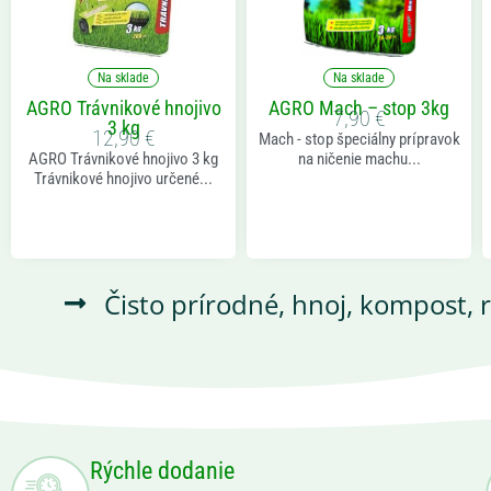
Na sklade
Na sklade
AGRO Trávnikové hnojivo
AGRO Mach – stop 3kg
7,90
€
3 kg
12,90
€
Mach - stop špeciálny prípravok
AGRO Trávnikové hnojivo 3 kg
na ničenie machu...
Trávnikové hnojivo určené...
Čisto prírodné, hnoj, kompost, 
Rýchle dodanie