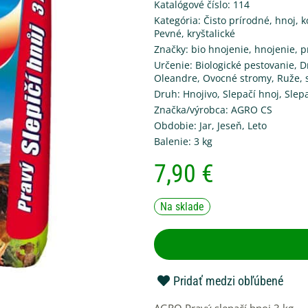
Katalógové číslo: 114
Kategória:
Čisto prírodné, hnoj, 
Pevné, kryštalické
Značky:
bio hnojenie
,
hnojenie
,
p
Určenie:
Biologické pestovanie
,
D
Oleandre
,
Ovocné stromy
,
Ruže
,
Druh:
Hnojivo
,
Slepačí hnoj
,
Slep
Značka/výrobca:
AGRO CS
Obdobie:
Jar
,
Jeseň
,
Leto
Balenie:
3 kg
7,90
€
Na sklade
Pridať medzi obľúbené