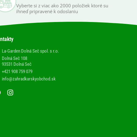
Vyberte si z viac ako 2000 položiek ktoré su
ihneď pripravené k odoslaniu
ntakty
La-Garden Dolná Seč spol. s r.o.
Dolná Seč 108
93531 Dolná Seč
+421 908 759 079
info@zahradkarskyobchod.sk
F
I
a
n
c
s
e
t
b
a
o
g
o
r