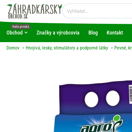
Preskočiť
Vyhľadať
na
obsah
Obchod
Značky a výrobcovia
Blog
Kontakt
Open Obchod
Domov
Hnojivá, lesky, stimulátory a podporné látky
Pevné, kr