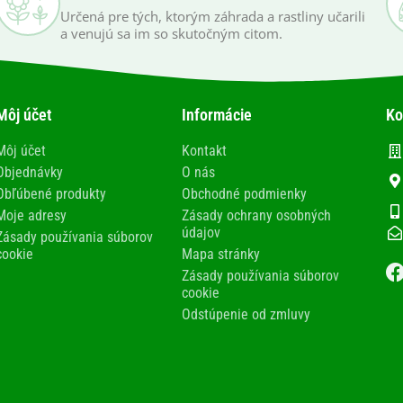
Určená pre tých, ktorým záhrada a rastliny učarili
a venujú sa im so skutočným citom.
Môj účet
Informácie
Ko
Môj účet
Kontakt
Objednávky
O nás
Obľúbené produkty
Obchodné podmienky
Moje adresy
Zásady ochrany osobných
údajov
Zásady používania súborov
cookie
Mapa stránky
Zásady používania súborov
cookie
Odstúpenie od zmluvy