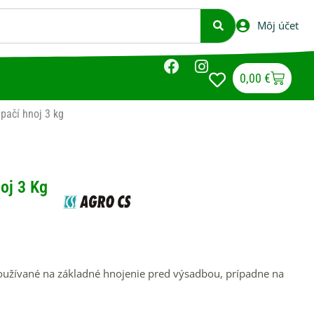
Môj účet
F
I
a
n
Cart
0,00
€
c
s
e
t
pačí hnoj 3 kg
b
a
o
g
o
r
k
a
oj 3 Kg
m
používané na základné hnojenie pred výsadbou, prípadne na