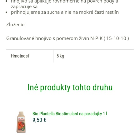
hnojivo sa aplikuje rovnomerne na povrch pôdy a
zapracuje sa
prihnojujeme za sucha a nie na mokré časti rastlín
Zloženie:
Granulované hnojivo s pomerom živín N-P-K ( 15-10-10 )
Hmotnosť
5 kg
Iné produkty tohto druhu
Bio Plantella Biostimulant na paradajky 1 l
9,50 €