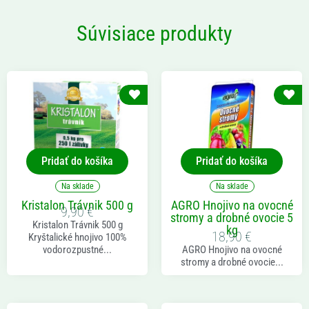
Súvisiace produkty
Pridať do košíka
Pridať do košíka
Na sklade
Na sklade
Kristalon Trávnik 500 g
AGRO Hnojivo na ovocné
9,90
€
stromy a drobné ovocie 5
Kristalon Trávnik 500 g
kg
18,90
€
Kryštalické hnojivo 100%
vodorozpustné...
AGRO Hnojivo na ovocné
stromy a drobné ovocie...