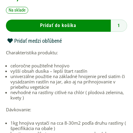
množstvo
Na sklade
AGRO
NPK
5kg
Pridať do košíka
Pridať medzi obľúbené
Charakteristika produktu:
celoročne použiteľné hnojivo
vyšší obsah dusíka – lepší štart rastlín
univerzálne použitie na základné hnojenie pred siatím či
vysádzaním rastlín na jar, ako aj na prihnojovanie v
priebehu vegetácie
nevhodné na rastliny citlivé na chlór ( plodová zelenina,
kvety )
Dávkovanie:
1kg hnojiva vystačí na cca 8-30m2 podľa druhu rastliny (
špecifikácia na obale )