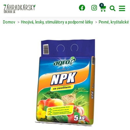
Preskočiť
0
F
I
Cart
na
obsah
a
n
c
s
Domov
Hnojivá, lesky, stimulátory a podporné látky
Pevné, kryštalické
e
t
b
a
o
g
o
r
k
a
m