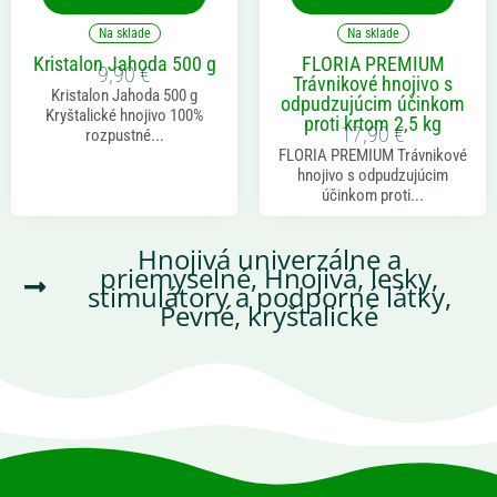
Na sklade
Na sklade
Kristalon Jahoda 500 g
FLORIA PREMIUM
9,90
€
Trávnikové hnojivo s
Kristalon Jahoda 500 g
odpudzujúcim účinkom
Kryštalické hnojivo 100%
proti krtom 2,5 kg
17,90
€
rozpustné...
FLORIA PREMIUM Trávnikové
hnojivo s odpudzujúcim
účinkom proti...
Hnojivá univerzálne a
priemyselné
,
Hnojivá, lesky,
stimulátory a podporné látky
,
Pevné, kryštalické