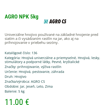
AGRO NPK 5kg
Univerzálne hnojivo používané na základné hnojenie pred
siatím a či vysádzaním rastlín na jar, ako aj na
prihnojovanie v priebehu sezóny.
Katalógové číslo: 136
Kategória:
Hnojivá univerzálne a priemyselné
,
Hnojivá, lesky,
stimulátory a podporné látky
,
Pevné, kryštalické
Značky:
prihnojovanie
,
výživa rastlín
Určenie:
Hnojivá
,
pestovanie
,
záhrada
Druh:
Hnojivo
Značka/výrobca:
AGRO CS
Obdobie:
Jar
,
Jeseň
,
Leto
,
Zima
Balenie:
5 kg
11,00
€