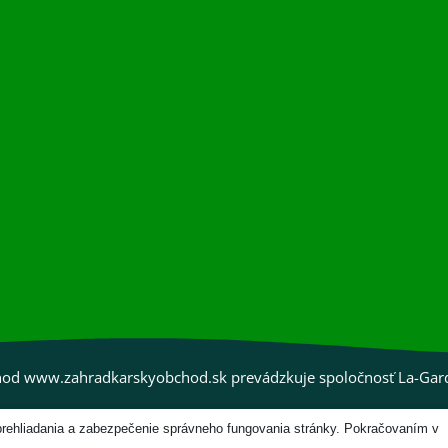
od www.zahradkarskyobchod.sk prevádzkuje spoločnosť La-Garden
Zo ♥ vytvorila spoločnosť
prehliadania a zabezpečenie správneho fungovania stránky. Pokračovaním v