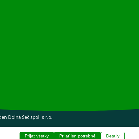
b
a
o
g
o
r
k
a
m
 Dolná Seč spol. s r.o.
Prijať všetky
Prijať len potrebné
Detaily