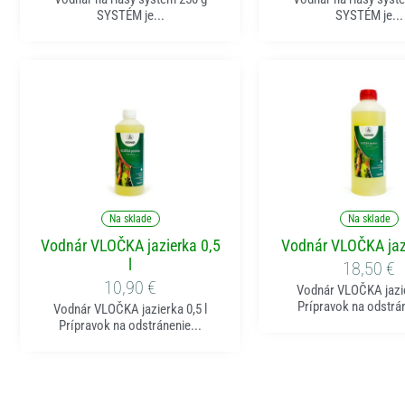
SYSTÉM je...
SYSTÉM je...
Pridať do košíka
Pridať do koší
Na sklade
Na sklade
Vodnár VLOČKA jazierka 0,5
Vodnár VLOČKA jazi
l
18,50
€
10,90
€
Vodnár VLOČKA jazie
Prípravok na odstrán
Vodnár VLOČKA jazierka 0,5 l
Prípravok na odstránenie...