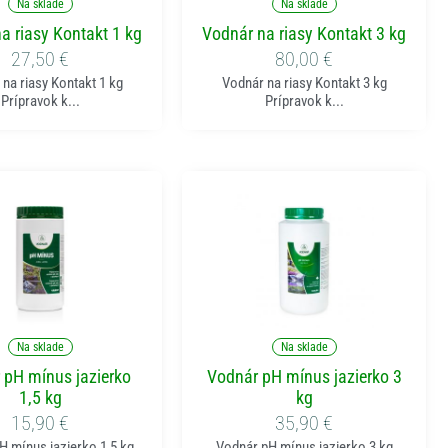
Na sklade
Na sklade
a riasy Kontakt 1 kg
Vodnár na riasy Kontakt 3 kg
27,50
€
80,00
€
na riasy Kontakt 1 kg
Vodnár na riasy Kontakt 3 kg
Prípravok k...
Prípravok k...
ridať do košíka
Pridať do košíka
Na sklade
Na sklade
 pH mínus jazierko
Vodnár pH mínus jazierko 3
1,5 kg
kg
15,90
€
35,90
€
H mínus jazierko 1,5 kg
Vodnár pH mínus jazierko 3 kg