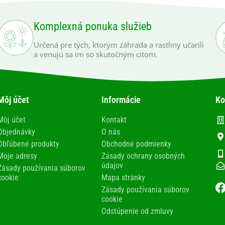
Komplexná ponuka služieb
Určená pre tých, ktorým záhrada a rastliny učarili
a venujú sa im so skutočným citom.
Môj účet
Informácie
Ko
Môj účet
Kontakt
Objednávky
O nás
Obľúbené produkty
Obchodné podmienky
Moje adresy
Zásady ochrany osobných
údajov
Zásady používania súborov
cookie
Mapa stránky
Zásady používania súborov
cookie
Odstúpenie od zmluvy