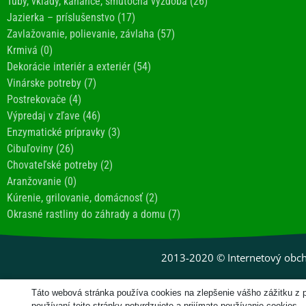
Tuby, vklady, kahance, smútočná výzdoba (26)
Jazierka – príslušenstvo (17)
Zavlažovanie, polievanie, závlaha (57)
Krmivá (0)
Dekorácie interiér a exteriér (54)
Vinárske potreby (7)
Postrekovače (4)
Výpredaj v zľave (46)
Enzymatické prípravky (3)
Cibuľoviny (26)
Chovateľské potreby (2)
Aranžovanie (0)
Kúrenie, grilovanie, domácnosť (2)
Okrasné rastliny do záhrady a domu (7)
2013-2020 © Internetový obch
Táto webová stránka používa cookies na zlepšenie vášho zážitku z 
používaní tejto stránky potvrdzujete a prijímate používanie cookies.