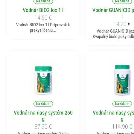
Na sklade
Na sklade
Vodnár BIO2 lox 1 l
Vodnár GUANICID ja
l
14,50
€
19,20
€
Vodnár BIO2 lox 1 l Prípravok k
prekysličeniu...
Vodnár GUANICID jazi
Kvapalný biologicky odb
Pridať do košíka
Pridať do koší
Na sklade
Na sklade
Vodnár na riasy systém 250
Vodnár na riasy sy
g
g
37,90
€
114,90
€
Vodnár na riasy systém 250 g
Vodnár na riasy syst