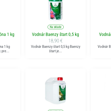
ka
Pridať do košíka
P
Na sklade
óna 1 kg
Vodnár Baenzy štart 0,5 kg
Vodnár
18,90
€
na 1 kg
Vodnár Baenzy štart 0,5 kg Baenzy
Vodnár B
 pre...
štart je...
ka
Pridať do košíka
P