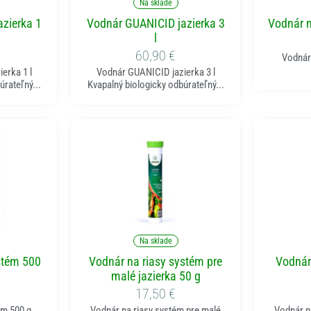
Na sklade
zierka 1
Vodnár GUANICID jazierka 3
Vodnár n
l
60,90
€
Vodnár 
erka 1 l
Vodnár GUANICID jazierka 3 l
úrateľný...
Kvapalný biologicky odbúrateľný...
ka
Pridať do košíka
P
Na sklade
stém 500
Vodnár na riasy systém pre
Vodnár
malé jazierka 50 g
17,50
€
ém 500 g
Vodnár na riasy systém pre malé
Vodnár p