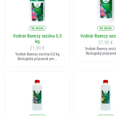
Pridať do košíka
Pridať do koší
Na sklade
Na sklade
Vodnár Baenzy sezóna 0,5
Vodnár Baenzy sez
kg
37,90
€
21,90
€
Vodnár Baenzy sezó
Biologický prípravok
Vodnár Baenzy sezóna 0,5 kg
Biologický prípravok pre...
Pridať do košíka
Pridať do koší