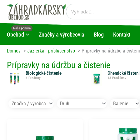
Preskočiť
Vyhľadať
na
obsah
Obchod
Značky a výrobcovia
Blog
Kontakt
Open Obchod
Domov
Jazierka - príslušenstvo
Prípravky na údržbu a čisten
Prípravky na údržbu a čistenie
Biologické čistenie
Chemické čisteni
4 Produkty
13 Produktov