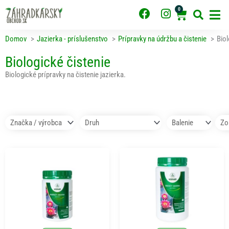
Preskočiť
0
F
I
Cart
na
obsah
a
n
c
s
Domov
Jazierka - príslušenstvo
Prípravky na údržbu a čistenie
Biol
e
t
b
a
Biologické čistenie
o
g
Biologické prípravky na čistenie jazierka.
o
r
k
a
m
Pridať do košíka
Pridať do košíka