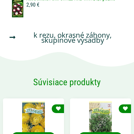
2,90 €
k rezu
,
okrasné záhony
,
skupinové výsadby
Súvisiace produkty