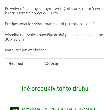
Rozvetvené rastliny s dlhými kvetnými stonkami určenými
k rezu. Dorastá do výšky 80 cm.
Predpestovanie : výsev marec-apríl parenisko, skleník
Výsadba na trvalé stanovište druhá polovica mája v spone
30 x 30 cm
Kvitnutie: jún až október
Hmotnosť
0,0006 kg
Iné produkty tohto druhu
Astra čínska POMPON RED AND WHITE 0,5 g SEMO