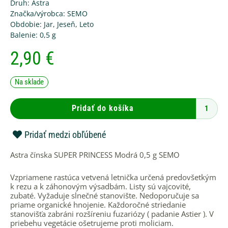
Druh:
Astra
Značka/výrobca:
SEMO
Obdobie:
Jar
,
Jeseň
,
Leto
Balenie:
0,5 g
2,90
€
množstvo
Na sklade
Astra
čínska
SUPER
Pridať do košíka
PRINCESS
Modrá
0,5
Pridať medzi obľúbené
g
SEMO
Astra čínska SUPER PRINCESS Modrá 0,5 g SEMO
Vzpriamene rastúca vetvená letnička určená predovšetkým
k rezu a k záhonovým výsadbám. Listy sú vajcovité,
zubaté. Vyžaduje slnečné stanovište. Nedoporučuje sa
priame organické hnojenie. Každoročné striedanie
stanovišťa zabráni rozšíreniu fuzariózy ( padanie Astier ). V
priebehu vegetácie ošetrujeme proti moliciam.