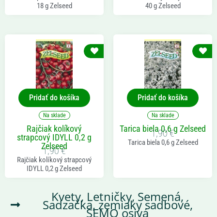
18 g Zelseed
40 g Zelseed
Pridať do košíka
Pridať do košíka
Na sklade
Na sklade
Rajčiak kolíkový
Tarica biela 0,6 g Zelseed
1,90
€
strapcový IDYLL 0,2 g
Tarica biela 0,6 g Zelseed
Zelseed
1,90
€
Rajčiak kolíkový strapcový
IDYLL 0,2 g Zelseed
Kvety
,
Letničky
,
Semená,
Sadzačka, zemiaky sadbové
,
SEMO osivá