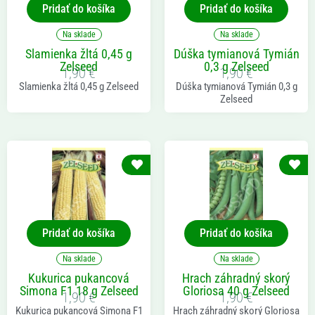
Pridať do košíka
Pridať do košíka
Na sklade
Na sklade
Slamienka žltá 0,45 g
Dúška tymianová Tymián
Zelseed
0,3 g Zelseed
1,90
€
1,90
€
Slamienka žltá 0,45 g Zelseed
Dúška tymianová Tymián 0,3 g
Zelseed
Pridať do košíka
Pridať do košíka
Na sklade
Na sklade
Kukurica pukancová
Hrach záhradný skorý
Simona F1 18 g Zelseed
Gloriosa 40 g Zelseed
1,90
€
1,90
€
Kukurica pukancová Simona F1
Hrach záhradný skorý Gloriosa