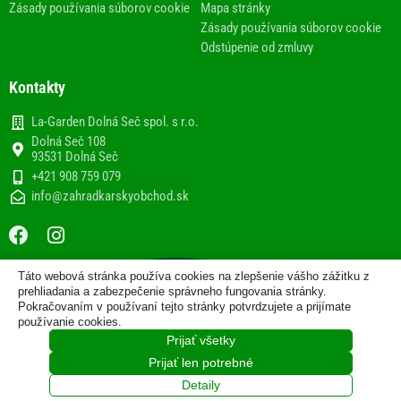
Zásady používania súborov cookie
Mapa stránky
Zásady používania súborov cookie
Odstúpenie od zmluvy
Kontakty
La-Garden Dolná Seč spol. s r.o.
Dolná Seč 108
93531 Dolná Seč
+421 908 759 079
info@zahradkarskyobchod.sk
F
I
a
n
c
s
Táto webová stránka používa cookies na zlepšenie vášho zážitku z
e
t
2013-2020 © Internetový obchod
prehliadania a zabezpečenie správneho fungovania stránky.
b
a
Pokračovaním v používaní tejto stránky potvrdzujete a prijímate
www.zahradkarskyobchod.sk prevádzkuje spoločnosť La-
používanie cookies.
Garden Dolná Seč spol. s r.o.
o
g
Prijať všetky
o
r
Zo ♥ vytvorila spoločnosť
Prijať len potrebné
k
a
m
Detaily