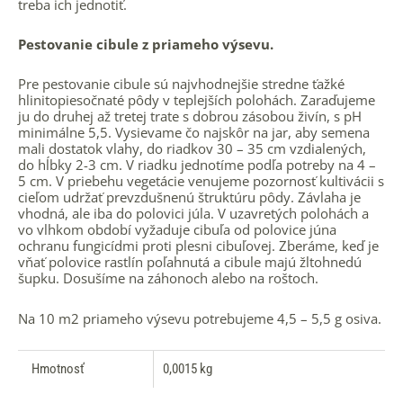
treba ich jednotiť.
Pestovanie cibule z priameho výsevu.
Pre pestovanie cibule sú najvhodnejšie stredne ťažké
hlinitopiesočnaté pôdy v teplejších polohách. Zaraďujeme
ju do druhej až tretej trate s dobrou zásobou živín, s pH
minimálne 5,5. Vysievame čo najskôr na jar, aby semena
mali dostatok vlahy, do riadkov 30 – 35 cm vzdialených,
do hĺbky 2-3 cm. V riadku jednotíme podľa potreby na 4 –
5 cm. V priebehu vegetácie venujeme pozornosť kultivácii s
cieľom udržať prevzdušnenú štruktúru pôdy. Závlaha je
vhodná, ale iba do polovici júla. V uzavretých polohách a
vo vlhkom období vyžaduje cibuľa od polovice júna
ochranu fungicídmi proti plesni cibuľovej. Zberáme, keď je
vňať polovice rastlín poľahnutá a cibule majú žltohnedú
šupku. Dosušíme na záhonoch alebo na roštoch.
Na 10 m2 priameho výsevu potrebujeme 4,5 – 5,5 g osiva.
Hmotnosť
0,0015 kg