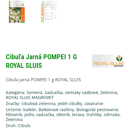
Cibuľa Jarná POMPEI 1 G
ROYAL SLUIS
Cibuľa jarná POMPEI 1 g ROYAL SLUIS
Kategória:
Semená, Sadzačka, zemiaky sadbové
,
Zelenina
,
ROYAL SLUIS MAGROVET
Značky:
cibuľová zelenina
,
jedlé cibuľky
,
zaváranie
Určenie:
balkón
,
Balkónové rastliny
,
Biologické pestovanie
,
fóliovník
,
jedlo
,
sadzačka
,
skleník
,
terasa
,
truhlíky
,
záhrada
,
Zelenina
Druh:
Cibuľa