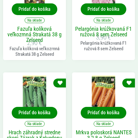
Pridať do košíka
Pridať do košíka
Na sklade
Na sklade
Fazuľa kolíková
Pelargónia krúžkovaná F1
veľkozrnná Strakatá 38 g
ružová 8 sem Zelseed
3,90
€
Zelseed
2,90
€
Pelargónia krúžkovaná F1
Fazuľa kolíková veľkozrnná
ružová 8 sem Zelseed
Strakatá 38 g Zelseed
Pridať do košíka
Pridať do košíka
Na sklade
Na sklade
Hrach záhradný stredne
Mrkva poloskorá NANTES
skorý Zázrak z Kelvedonu
3 2,8 g Zelseed