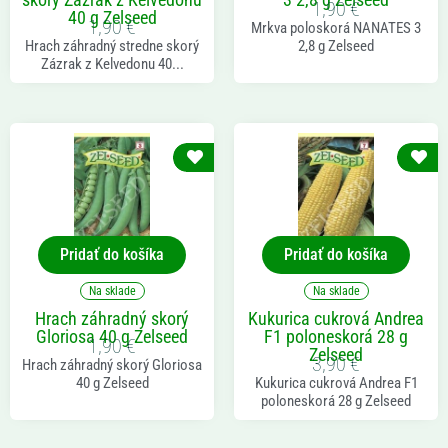
1,90
€
40 g Zelseed
1,90
€
Mrkva poloskorá NANATES 3
Hrach záhradný stredne skorý
2,8 g Zelseed
Zázrak z Kelvedonu 40...
Pridať do košíka
Pridať do košíka
Na sklade
Na sklade
Hrach záhradný skorý
Kukurica cukrová Andrea
Gloriosa 40 g Zelseed
F1 poloneskorá 28 g
1,90
€
Zelseed
3,90
€
Hrach záhradný skorý Gloriosa
40 g Zelseed
Kukurica cukrová Andrea F1
poloneskorá 28 g Zelseed