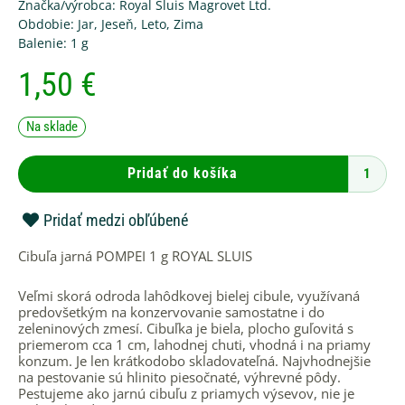
Značka/výrobca:
Royal Sluis Magrovet Ltd.
Obdobie:
Jar
,
Jeseň
,
Leto
,
Zima
Balenie:
1 g
1,50
€
množstvo
Na sklade
Cibuľa
jarná
POMPEI
Pridať do košíka
1
g
ROYAL
Pridať medzi obľúbené
SLUIS
Cibuľa jarná POMPEI 1 g ROYAL SLUIS
Veľmi skorá odroda lahôdkovej bielej cibule, využívaná
predovšetkým na konzervovanie samostatne i do
zeleninových zmesí. Cibuľka je biela, plocho guľovitá s
priemerom cca 1 cm, lahodnej chuti, vhodná i na priamy
konzum. Je len krátkodobo skladovateľná. Najvhodnejšie
na pestovanie sú hlinito piesočnaté, výhrevné pôdy.
Pestujeme ako jarnú cibuľu z priamych výsevov, nie je