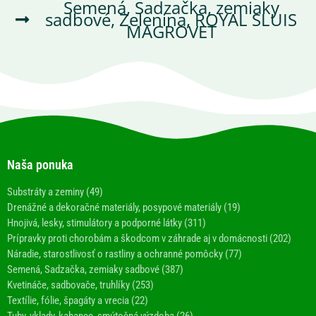
Semená, Sadzačka, zemiaky
sadbové
,
Zelenina
,
ROYAL SLUIS
MAGROVET
Naša ponuka
Substráty a zeminy (49)
Drenážné a dekoračné materiály, posypové materiály (19)
Hnojivá, lesky, stimulátory a podporné látky (311)
Prípravky proti chorobám a škodcom v záhrade aj v domácnosti (202)
Náradie, starostlivosť o rastliny a ochranné pomôcky (77)
Semená, Sadzačka, zemiaky sadbové (387)
Kvetináče, sadbovače, truhlíky (253)
Textílie, fólie, špagáty a vrecia (22)