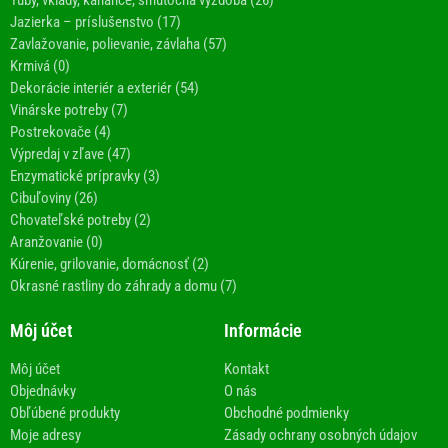
Tuby, vklady, kahance, smútočná výzdoba (26)
Jazierka – príslušenstvo (17)
Zavlažovanie, polievanie, závlaha (57)
Krmivá (0)
Dekorácie interiér a exteriér (54)
Vinárske potreby (7)
Postrekovače (4)
Výpredaj v zľave (47)
Enzymatické prípravky (3)
Cibuľoviny (26)
Chovateľské potreby (2)
Aranžovanie (0)
Kúrenie, grilovanie, domácnosť (2)
Okrasné rastliny do záhrady a domu (7)
Môj účet
Informácie
Môj účet
Kontakt
Objednávky
O nás
Obľúbené produkty
Obchodné podmienky
Moje adresy
Zásady ochrany osobných údajov