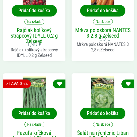
Pridať do košíka
Pridať do košíka
Na sklade
Na sklade
Rajčiak kolíkový
Mrkva poloskorá NANTES
strapcový IDYLL 0,2 g
3 2,8 g Zelseed
1,90
€
Zelseed
1,90
€
Mrkva poloskorá NANATES 3
Rajčiak kolíkový strapcový
2,8 g Zelseed
IDYLL 0,2 g Zelseed
ZĽAVA 35%
Pridať do košíka
Pridať do košíka
Na sklade
Na sklade
Fazuľa kríčková
Šalát na rýchlenie Liban