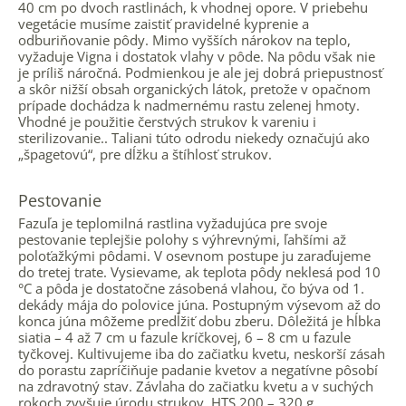
40 cm po dvoch rastlinách, k vhodnej opore. V priebehu
vegetácie musíme zaistiť pravidelné kyprenie a
odburiňovanie pôdy. Mimo vyšších nárokov na teplo,
vyžaduje Vigna i dostatok vlahy v pôde. Na pôdu však nie
je príliš náročná. Podmienkou je ale jej dobrá priepustnosť
a skôr nižší obsah organických látok, pretože v opačnom
prípade dochádza k nadmernému rastu zelenej hmoty.
Vhodné je použitie čerstvých strukov k vareniu i
sterilizovanie.. Taliani túto odrodu niekedy označujú ako
„špagetovú“, pre dĺžku a štíhlosť strukov.
Pestovanie
Fazuľa je teplomilná rastlina vyžadujúca pre svoje
pestovanie teplejšie polohy s výhrevnými, ľahšími až
poloťažkými pôdami. V osevnom postupe ju zaraďujeme
do tretej trate. Vysievame, ak teplota pôdy neklesá pod 10
°C a pôda je dostatočne zásobená vlahou, čo býva od 1.
dekády mája do polovice júna. Postupným výsevom až do
konca júna môžeme predĺžiť dobu zberu. Dôležitá je hĺbka
siatia – 4 až 7 cm u fazule kríčkovej, 6 – 8 cm u fazule
tyčkovej. Kultivujeme iba do začiatku kvetu, neskorší zásah
do porastu zapríčiňuje padanie kvetov a negatívne pôsobí
na zdravotný stav. Závlaha do začiatku kvetu a v suchých
rokoch zvyšuje úrodu strukov. HTS 200 – 320 g.