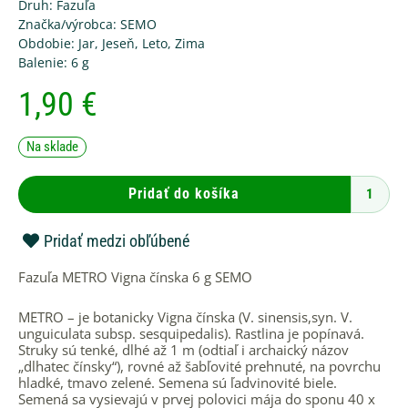
Druh:
Fazuľa
Značka/výrobca:
SEMO
Obdobie:
Jar
,
Jeseň
,
Leto
,
Zima
Balenie:
6 g
1,90
€
množstvo
Na sklade
Fazuľa
METRO
Vigna
Pridať do košíka
čínska
6
g
Pridať medzi obľúbené
SEMO
Fazuľa METRO Vigna čínska 6 g SEMO
METRO – je botanicky Vigna čínska (V. sinensis,syn. V.
unguiculata subsp. sesquipedalis). Rastlina je popínavá.
Struky sú tenké, dlhé až 1 m (odtiaľ i archaický názov
„dlhatec čínsky“), rovné až šabľovité prehnuté, na povrchu
hladké, tmavo zelené. Semena sú ľadvinovité biele.
Semená sa vysievajú v prvej polovici mája do sponu 40 x