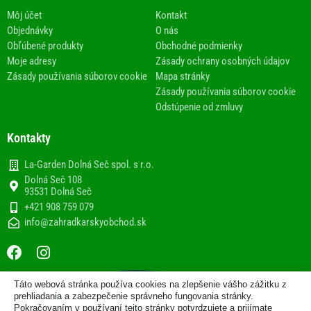
Môj účet
Kontakt
Objednávky
O nás
Obľúbené produkty
Obchodné podmienky
Moje adresy
Zásady ochrany osobných údajov
Zásady používania súborov cookie
Mapa stránky
Zásady používania súborov cookie
Odstúpenie od zmluvy
Kontakty
La-Garden Dolná Seč spol. s r.o.
Dolná Seč 108
93531 Dolná Seč
+421 908 759 079
info@zahradkarskyobchod.sk
F
I
a
n
c
s
Táto webová stránka používa cookies na zlepšenie vášho zážitku z
e
t
2013-2020 © Internetový obchod
prehliadania a zabezpečenie správneho fungovania stránky.
b
a
Pokračovaním v používaní tejto stránky potvrdzujete a prijímate
www.zahradkarskyobchod.sk prevádzkuje spoločnosť La-