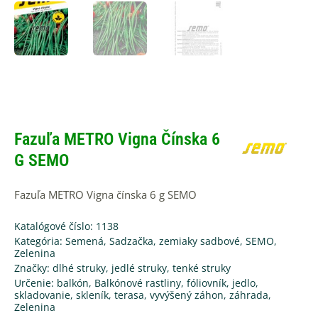
Fazuľa METRO Vigna Čínska 6
G SEMO
Fazuľa METRO Vigna čínska 6 g SEMO
Katalógové číslo: 1138
Kategória:
Semená, Sadzačka, zemiaky sadbové
,
SEMO
,
Zelenina
Značky:
dlhé struky
,
jedlé struky
,
tenké struky
Určenie:
balkón
,
Balkónové rastliny
,
fóliovník
,
jedlo
,
skladovanie
,
skleník
,
terasa
,
vyvýšený záhon
,
záhrada
,
Zelenina