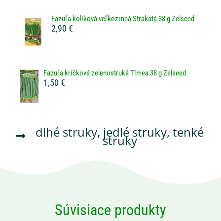
Fazuľa kolíková veľkozrnná Strakatá 38 g Zelseed
2,90 €
Fazuľa kríčková zelenostruká Tímea 38 g Zelseed
1,50 €
dlhé struky
,
jedlé struky
,
tenké
struky
Súvisiace produkty