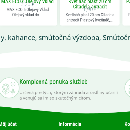
MAX ECO 6 Olejový Vklad
Kvetináč plast 20 cm
P
3,20
€
Citadela antracit
1,90
€
MAX ECO 6 Olejový Vklad
Olejový vklad do...
Kvetináč plast 20 cm Citadela
P
antracit Plastový kvetináč,...
dy, kahance, smútočná výzdoba
,
Smútočn
Komplexná ponuka služieb
Určená pre tých, ktorým záhrada a rastliny učarili
a venujú sa im so skutočným citom.
Môj účet
Informácie
Ko