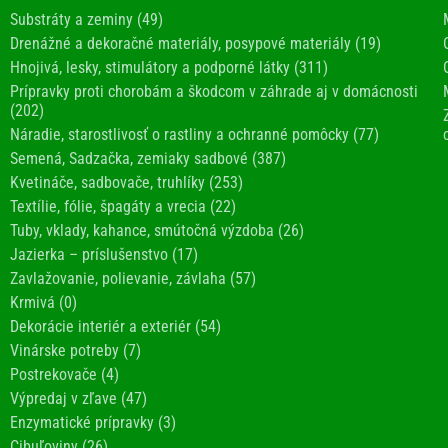
Substráty a zeminy (49)
Drenážné a dekoračné materiály, posypové materiály (19)
Hnojivá, lesky, stimulátory a podporné látky (311)
Prípravky proti chorobám a škodcom v záhrade aj v domácnosti
(202)
Náradie, starostlivosť o rastliny a ochranné pomôcky (77)
Semená, Sadzačka, zemiaky sadbové (387)
Kvetináče, sadbovače, truhlíky (253)
Textílie, fólie, špagáty a vrecia (22)
Tuby, vklady, kahance, smútočná výzdoba (26)
Jazierka – príslušenstvo (17)
Zavlažovanie, polievanie, závlaha (57)
Krmivá (0)
Dekorácie interiér a exteriér (54)
Vinárske potreby (7)
Postrekovače (4)
Výpredaj v zľave (47)
Enzymatické prípravky (3)
Cibuľoviny (26)