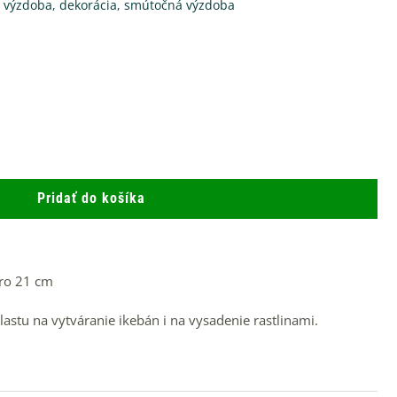
a výzdoba
,
dekorácia
,
smútočná výzdoba
mn
Ara
lod
KÁ
Pridať do košíka
str
21
cm
bro 21 cm
astu na vytváranie ikebán i na vysadenie rastlinami.