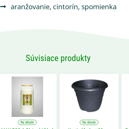
aranžovanie
,
cintorín
,
spomienka
Súvisiace produkty
Na sklade
Na sklade