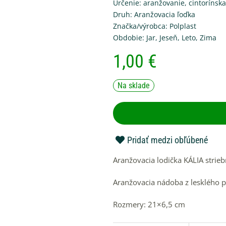
Určenie:
aranžovanie
,
cintorínsk
Druh:
Aranžovacia ľoďka
Značka/výrobca:
Polplast
Obdobie:
Jar
,
Jeseň
,
Leto
,
Zima
1,00
€
Na sklade
Pridať medzi obľúbené
Aranžovacia lodička KÁLIA strie
Aranžovacia nádoba z lesklého pl
Rozmery: 21×6,5 cm