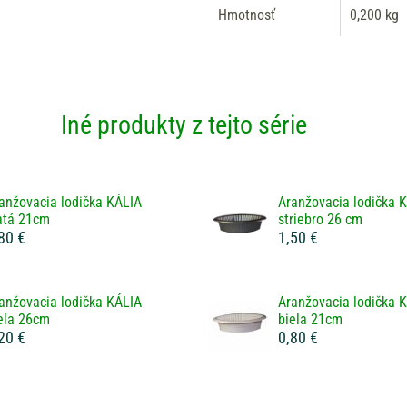
Hmotnosť
0,200 kg
Iné produkty z tejto série
anžovacia lodička KÁLIA
Aranžovacia lodička 
atá 21cm
striebro 26 cm
80 €
1,50 €
anžovacia lodička KÁLIA
Aranžovacia lodička 
ela 26cm
biela 21cm
20 €
0,80 €