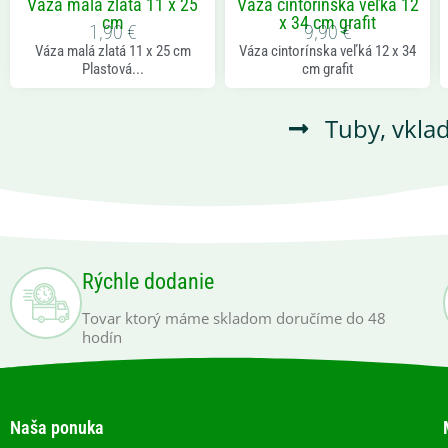
Váza malá zlatá 11 x 25
Váza cintorínska veľká 12
cm
x 34 cm grafit
1,90
€
9,90
€
Váza malá zlatá 11 x 25 cm
Váza cintorínska veľká 12 x 34
Plastová...
cm grafit
Tuby, vkla
Rýchle dodanie
Tovar ktorý máme skladom doručíme do 48
hodín
Naša ponuka