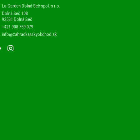
La-Garden Dolná Seč spol. s r.o.
Dolná Seč 108
93531 Dolná Seč
+421 908 759 079
info@zahradkarskyobchod.sk
F
I
a
n
c
s
e
t
b
a
o
g
o
r
k
a
m