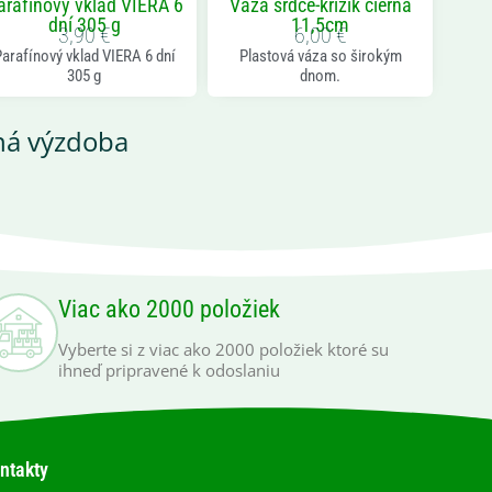
arafínový vklad VIERA 6
Váza srdce-krížik čierna
dní 305 g
11,5cm
3,90
€
6,00
€
arafínový vklad VIERA 6 dní
Plastová váza so širokým
305 g
dnom.
á výzdoba
Viac ako 2000 položiek
Vyberte si z viac ako 2000 položiek ktoré su
ihneď pripravené k odoslaniu
ntakty