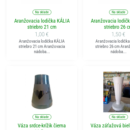
Pridať do košíka
Pridať do koší
Na sklade
Na sklade
Aranžovacia lodička KÁLIA
Aranžovacia lodič
striebro 21 cm
striebro 26 
1,00
€
1,50
€
Aranžovacia lodička KÁLIA
Aranžovacia lodičk
striebro 21 cm Aranžovacia
striebro 26 cm Aran
nádoba...
nádoba...
Pridať do košíka
Pridať do koší
Na sklade
Na sklade
Váza srdce-krížik čierna
Váza záťažová bie