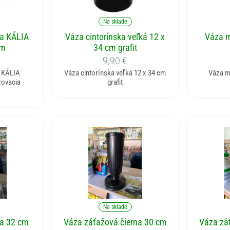
ka
Pridať do košíka
P
Na sklade
ka KÁLIA
Váza cintorínska veľká 12 x
Váza m
cm
34 cm grafit
9,90
€
a KÁLIA
Váza cintorínska veľká 12 x 34 cm
Váza m
žovacia
grafit
ka
Pridať do košíka
P
Na sklade
la 32 cm
Váza záťažová čierna 30 cm
Váza zá