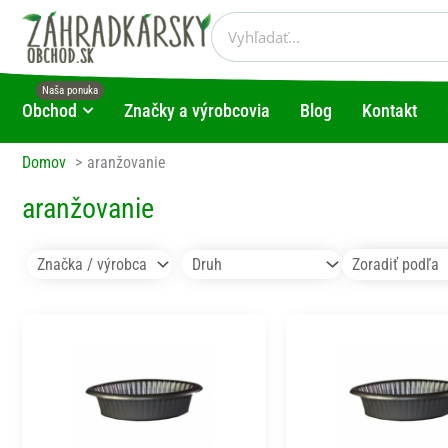
Preskočiť
Vyhľadať
na
obsah
Obchod
Značky a výrobcovia
Blog
Kontakt
Open Obchod
Domov
aranžovanie
aranžovanie