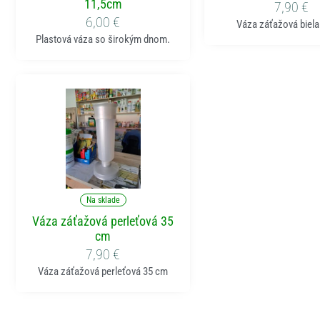
11,5cm
7,90
€
6,00
€
Váza záťažová biel
Plastová váza so širokým dnom.
Pridať do košíka
Na sklade
Váza záťažová perleťová 35
cm
7,90
€
Váza záťažová perleťová 35 cm