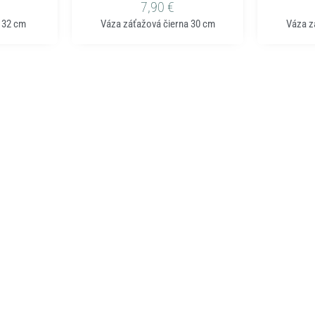
7,90
€
a 32 cm
Váza záťažová čierna 30 cm
Váza z