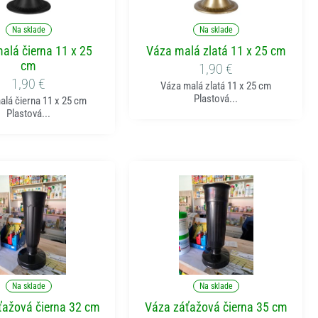
ridať do košíka
Pridať do košíka
Na sklade
Na sklade
alá čierna 11 x 25
Váza malá zlatá 11 x 25 cm
cm
1,90
€
1,90
€
Váza malá zlatá 11 x 25 cm
Plastová...
alá čierna 11 x 25 cm
Plastová...
ridať do košíka
Pridať do košíka
Na sklade
Na sklade
ťažová čierna 32 cm
Váza záťažová čierna 35 cm