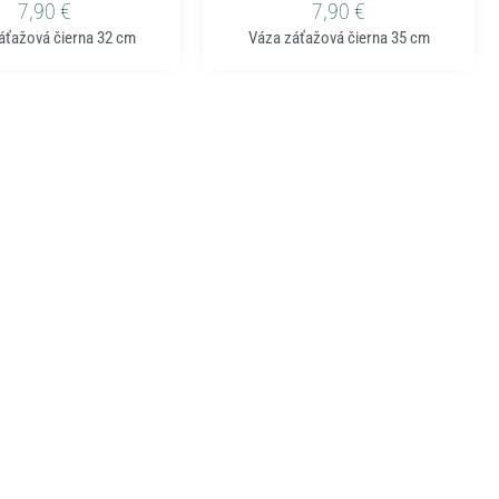
7,90
€
7,90
€
áťažová čierna 32 cm
Váza záťažová čierna 35 cm