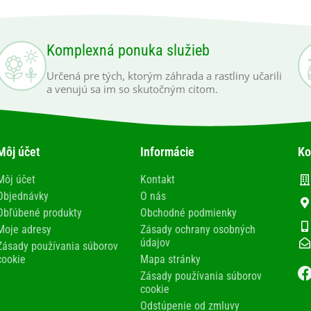
Komplexná ponuka služieb
Určená pre tých, ktorým záhrada a rastliny učarili
a venujú sa im so skutočným citom.
Môj účet
Informácie
Ko
Môj účet
Kontakt
Objednávky
O nás
Obľúbené produkty
Obchodné podmienky
Moje adresy
Zásady ochrany osobných
údajov
Zásady používania súborov
cookie
Mapa stránky
Zásady používania súborov
cookie
Odstúpenie od zmluvy