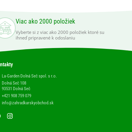
Viac ako 2000 položiek
Vyberte si z viac ako 2000 položiek ktoré su
ihneď pripravené k odoslaniu
ntakty
La-Garden Dolná Seč spol. s r.o.
Dolná Seč 108
93531 Dolná Seč
+421 908 759 079
info@zahradkarskyobchod.sk
F
I
a
n
c
s