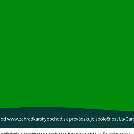
od www.zahradkarskyobchod.sk prevádzkuje spoločnosť La-Garden
Zo ♥ vytvorila spoločnosť